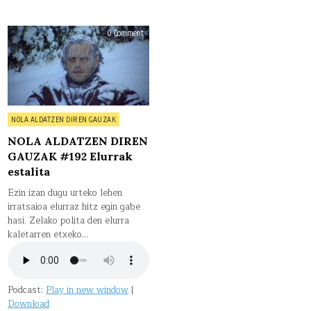
on
0 Comment
NOLA
ALDATZEN
DIREN
GAUZAK
#192
Elurrak
estalita
Posted
NOLA ALDATZEN DIREN GAUZAK
in
NOLA ALDATZEN DIREN
GAUZAK #192 Elurrak
estalita
Ezin izan dugu urteko lehen
irratsaioa elurraz hitz egin gabe
hasi. Zelako polita den elurra
kaletarren etxeko…
Podcast:
Play in new window
|
Download