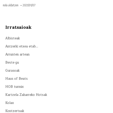
nola aldatzen
2021/01/07
Irratsaioak
Albisteak
Antzerki etxea etab…
Arrunten artean
Beste gu
Gurasoak
Haus of Beats
HOB turmix
Kartzela Zaharreko Hotsak
Kolax
Kontzertuak