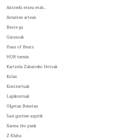
Antzerki etxea etab…
Arrunten artean
Beste gu
Gurasoak
Haus of Beats
HOB turmix
Kartzela Zaharreko Hotsak
Kolax
Kontzertuak
Lapikontuak
Olgetan Benetan
Sasi guztien azpitik
Xarma tiro punk
Z Kluba