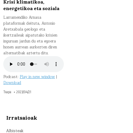
Krisi klimatikoa,
energetikoa eta soziala
Larramendiko Arnasa
plataformak deituta, Antonio
Aretxabala geologo eta
ikertzaileak aipatutako krisien
inguruan jardun du eta egoera
honen aurrean aurkezten diren
alternatibak aztertu ditu.
Podcast:
Play in new window
|
Download
Txapa
2023/04/21
Irratsaioak
Albisteak