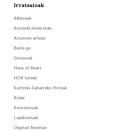
Irratsaioak
Albisteak
Antzerki etxea etab…
Arrunten artean
Beste gu
Gurasoak
Haus of Beats
HOB turmix
Kartzela Zaharreko Hotsak
Kolax
Kontzertuak
Lapikontuak
Olgetan Benetan