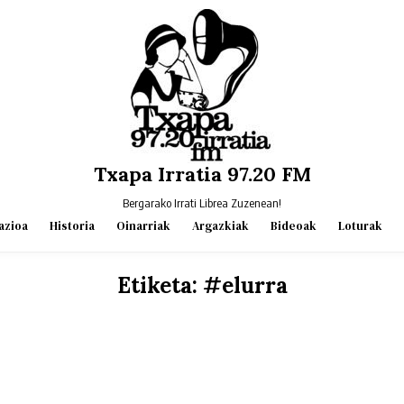
Txapa Irratia 97.20 FM
Bergarako Irrati Librea Zuzenean!
azioa
Historia
Oinarriak
Argazkiak
Bideoak
Loturak
Etiketa:
#elurra