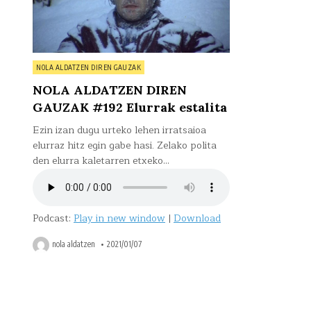
estalita
Posted
NOLA ALDATZEN DIREN GAUZAK
in
NOLA ALDATZEN DIREN
GAUZAK #192 Elurrak estalita
Ezin izan dugu urteko lehen irratsaioa
elurraz hitz egin gabe hasi. Zelako polita
den elurra kaletarren etxeko…
Podcast:
Play in new window
|
Download
nola aldatzen
2021/01/07