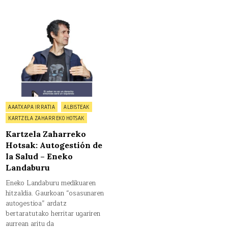
on
0 Comment
Kartzela
Zaharreko
Hotsak:
Autogestión
de
la
Salud
–
Eneko
Landaburu
Posted
AAATXAPA IRRATIA
ALBISTEAK
in
KARTZELA ZAHARREKO HOTSAK
Kartzela Zaharreko
Hotsak: Autogestión de
la Salud – Eneko
Landaburu
Eneko Landaburu medikuaren
hitzaldia. Gaurkoan “osasunaren
autogestioa” ardatz
bertaratutako herritar ugariren
aurrean aritu da