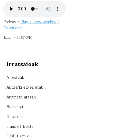
Podcast:
Play in new window
|
Download
Txapa
2023/10/13
Irratsaioak
Albisteak
Antzerki etxea etab…
Arrunten artean
Beste gu
Gurasoak
Haus of Beats
HOB turmix