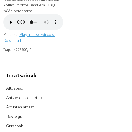
Young Tribute Band eta DBQ
talde bergararra
Podcast:
Play in new window
|
Download
Txapa
2026/05/10
Irratsaioak
Albisteak
Antzerki etxea etab…
Arrunten artean
Beste gu
Gurasoak