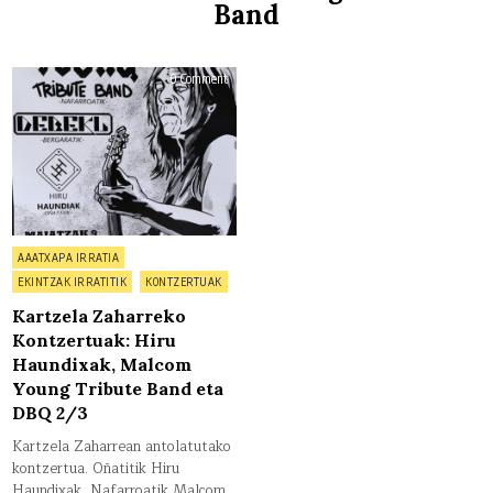
Band
on
0 Comment
Kartzela
Zaharreko
Kontzertuak:
Hiru
Haundixak,
Malcom
Young
Tribute
Band
eta
DBQ
2/3
Posted
AAATXAPA IRRATIA
in
EKINTZAK IRRATITIK
KONTZERTUAK
Kartzela Zaharreko
Kontzertuak: Hiru
Haundixak, Malcom
Young Tribute Band eta
DBQ 2/3
Kartzela Zaharrean antolatutako
kontzertua. Oñatitik Hiru
Haundixak, Nafarroatik Malcom