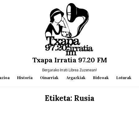
Txapa Irratia 97.20 FM
Bergarako Irrati Librea Zuzenean!
azioa
Historia
Oinarriak
Argazkiak
Bideoak
Loturak
Etiketa:
Rusia