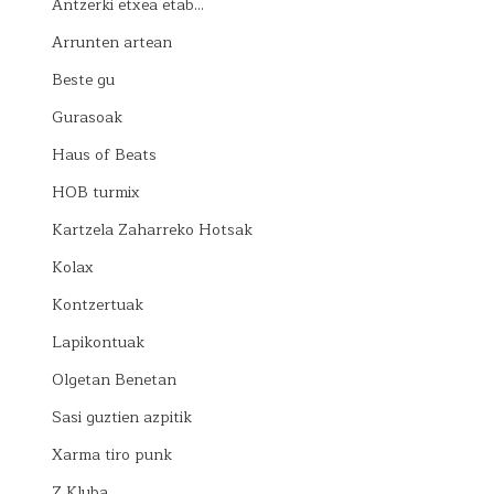
Antzerki etxea etab…
Arrunten artean
Beste gu
Gurasoak
Haus of Beats
HOB turmix
Kartzela Zaharreko Hotsak
Kolax
Kontzertuak
Lapikontuak
Olgetan Benetan
Sasi guztien azpitik
Xarma tiro punk
Z Kluba