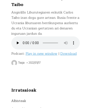
Taibo
Angiolillo Liburutegiaren eskutik Carlos
Taibo izan dogu gure artean. Rusia frente a
Ucrania liburuaren berrikuspena aurkeztu
du eta Ucranian gertatzen ari denaren
inguruan jardun da.
Podcast:
Play in new window
|
Download
Txapa
2022/05/17
Irratsaioak
Albisteak