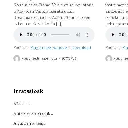
Noire-n esku. Dame-Music-en rekopilatorio
instrument
EPtik, Josh Wink aukeratu dugu.
antzerako e
Breadmaker labelak Adrian Schneider-en
izeneko lan 
azkena aurkeztuko du […]
gehiagotaz a
Podcast:
Play in new window
|
Download
Podcast:
Pl
Haus of Beats Txapa Irratia
2018/07/02
Haus of Bea
Irratsaioak
Albisteak
Antzerki etxea etab…
Arrunten artean