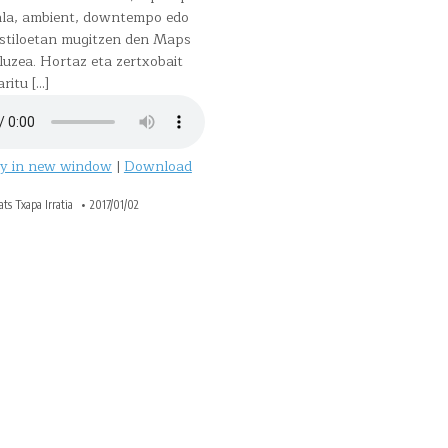
ala, ambient, downtempo edo
stiloetan mugitzen den Maps
luzea. Hortaz eta zertxobait
ritu […]
ay in new window
|
Download
ts Txapa Irratia
2017/01/02