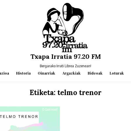
Txapa Irratia 97.20 FM
Bergarako Irrati Librea Zuzenean!
azioa
Historia
Oinarriak
Argazkiak
Bideoak
Loturak
Etiketa:
telmo trenor
on
0 Comment
HAUS
OF
BEATS
#55
–
Telmo