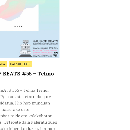
Trenor
ATIA
HAUS OF BEATS
 BEATS #55 – Telmo
ATS #55 – Telmo Trenor
Egia auzotik etorri da gure
bidatua. Hip hop munduan
 hasierako urte
inbat talde eta kolektibotan
z. Urtebete dala kaleratu zuen
ako lehen lan luzea, hip hop