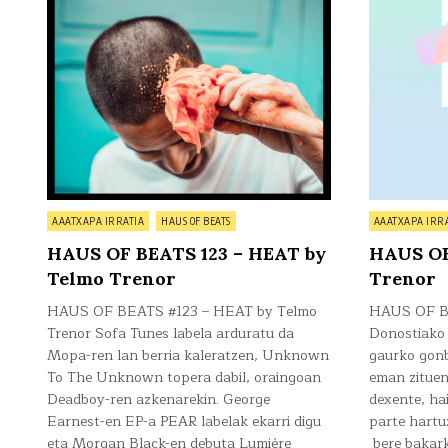
by
Telmo
Trenor
Posted
Posted
AAATXAPA IRRATIA
HAUS OF BEATS
AAATXAPA IRR
in
in
HAUS OF BEATS 123 – HEAT by
HAUS OF
Telmo Trenor
Trenor
HAUS OF BEATS #123 – HEAT by Telmo
HAUS OF BE
Trenor Sofa Tunes labela arduratu da
Donostiako 
Mopa-ren lan berria kaleratzen, Unknown
gaurko gon
To The Unknown topera dabil, oraingoan
eman zituen
Deadboy-ren azkenarekin. George
dexente, ha
Earnest-en EP-a PEAR labelak ekarri digu
parte hartu
eta Morgan Black-en debuta Lumiére
bere bakark