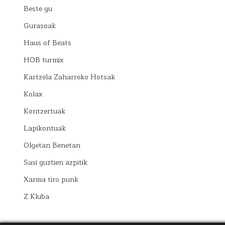
Beste gu
Gurasoak
Haus of Beats
HOB turmix
Kartzela Zaharreko Hotsak
Kolax
Kontzertuak
Lapikontuak
Olgetan Benetan
Sasi guztien azpitik
Xarma tiro punk
Z Kluba