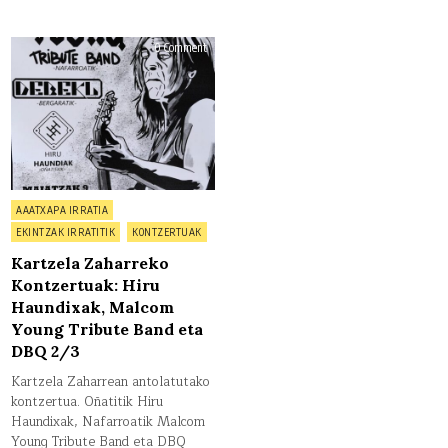
on
0 Comment
Kartzela
Zaharreko
Kontzertuak:
Hiru
Haundixak,
Malcom
Young
Tribute
Band
eta
DBQ
2/3
Posted
AAATXAPA IRRATIA
in
EKINTZAK IRRATITIK
KONTZERTUAK
Kartzela Zaharreko
Kontzertuak: Hiru
Haundixak, Malcom
Young Tribute Band eta
DBQ 2/3
Kartzela Zaharrean antolatutako
kontzertua. Oñatitik Hiru
Haundixak, Nafarroatik Malcom
Young Tribute Band eta DBQ