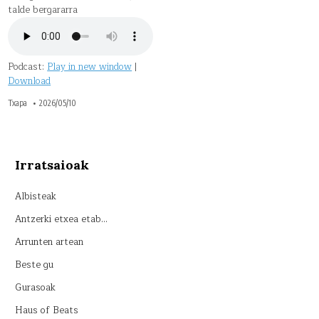
talde bergararra
Podcast:
Play in new window
|
Download
Txapa
2026/05/10
Irratsaioak
Albisteak
Antzerki etxea etab…
Arrunten artean
Beste gu
Gurasoak
Haus of Beats