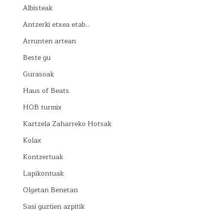
Albisteak
Antzerki etxea etab…
Arrunten artean
Beste gu
Gurasoak
Haus of Beats
HOB turmix
Kartzela Zaharreko Hotsak
Kolax
Kontzertuak
Lapikontuak
Olgetan Benetan
Sasi guztien azpitik