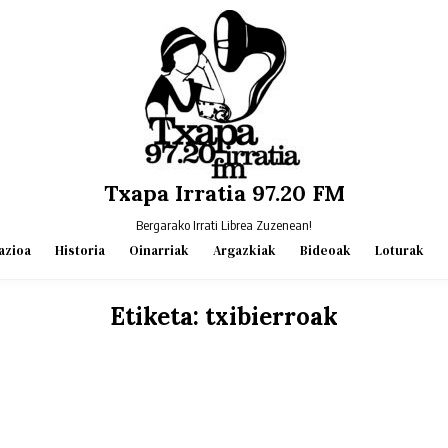
Txapa Irratia 97.20 FM
Bergarako Irrati Librea Zuzenean!
azioa
Historia
Oinarriak
Argazkiak
Bideoak
Loturak
Etiketa:
txibierroak