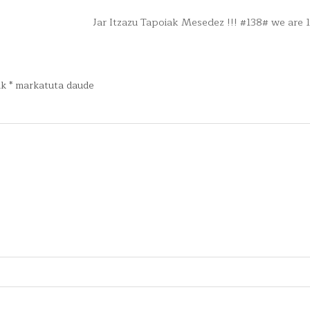
Jar Itzazu Tapoiak Mesedez !!! #138# we are 
ak
*
markatuta daude