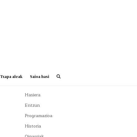
Txapa aleak
Saioa hasi
Hasiera
Entzun
Programazioa
Historia
Oinarriak