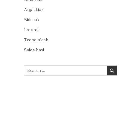
Argazkiak
Bideoak
Loturak
Txapa aleak
Saioa hasi
Search
for: