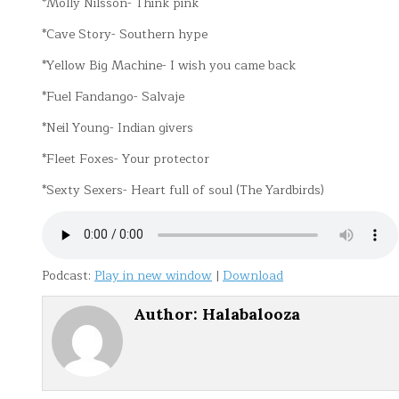
*Molly Nilsson- Think pink
*Cave Story- Southern hype
*Yellow Big Machine- I wish you came back
*Fuel Fandango- Salvaje
*Neil Young- Indian givers
*Fleet Foxes- Your protector
*Sexty Sexers- Heart full of soul (The Yardbirds)
Podcast:
Play in new window
|
Download
Author:
Halabalooza