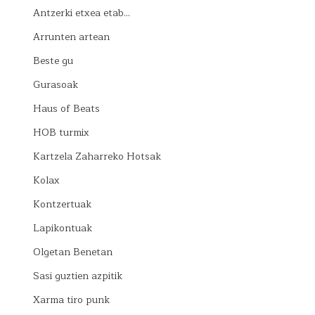
Antzerki etxea etab…
Arrunten artean
Beste gu
Gurasoak
Haus of Beats
HOB turmix
Kartzela Zaharreko Hotsak
Kolax
Kontzertuak
Lapikontuak
Olgetan Benetan
Sasi guztien azpitik
Xarma tiro punk