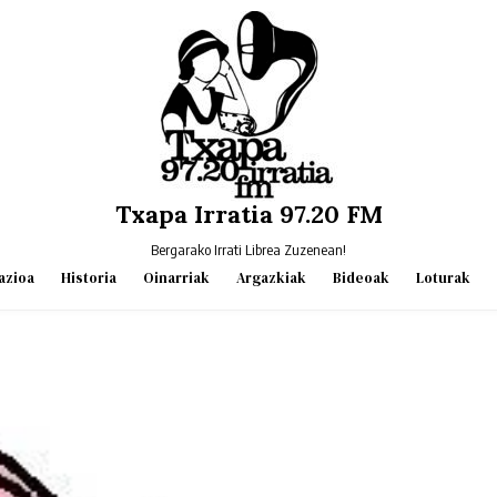
Txapa Irratia 97.20 FM
Bergarako Irrati Librea Zuzenean!
azioa
Historia
Oinarriak
Argazkiak
Bideoak
Loturak