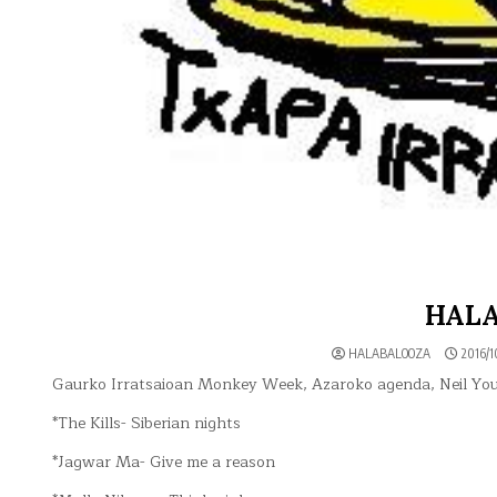
HALA
HALABALOOZA
2016/1
Gaurko Irratsaioan Monkey Week, Azaroko agenda, Neil You
*The Kills- Siberian nights
*Jagwar Ma- Give me a reason