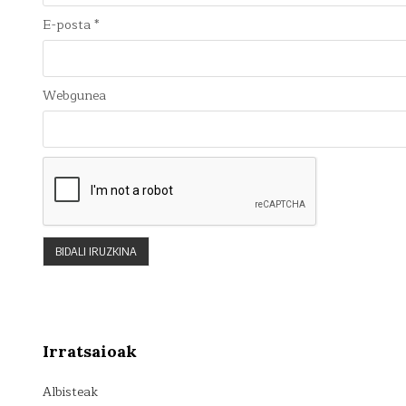
E-posta
*
Webgunea
Irratsaioak
Albisteak