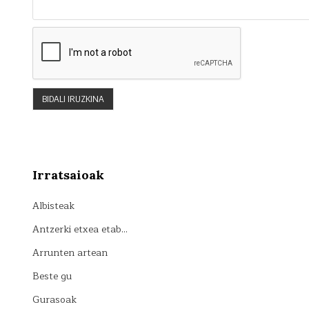
Irratsaioak
Albisteak
Antzerki etxea etab…
Arrunten artean
Beste gu
Gurasoak