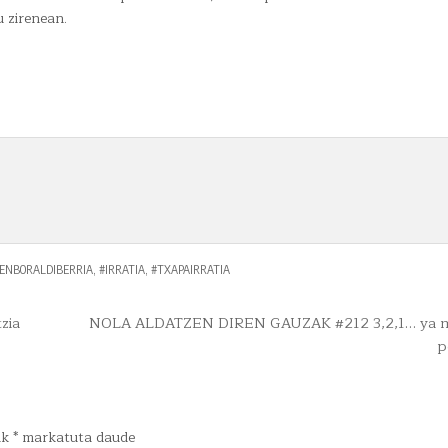
u zirenean.
ENBORALDIBERRIA
,
#IRRATIA
,
#TXAPAIRRATIA
zia
NOLA ALDATZEN DIREN GAUZAK #212 3,2,1… ya m
p
ak
*
markatuta daude