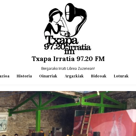
Txapa Irratia 97.20 FM
Bergarako Irrati Librea Zuzenean!
azioa
Historia
Oinarriak
Argazkiak
Bideoak
Loturak