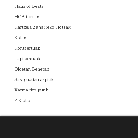
Haus of Beats
HOB turmix
Kartzela Zaharreko Hotsak
Kolax
Kontzertuak
Lapikontuak
Olgetan Benetan
Sasi guztien azpitik
Xarma tiro punk
Z Kluba