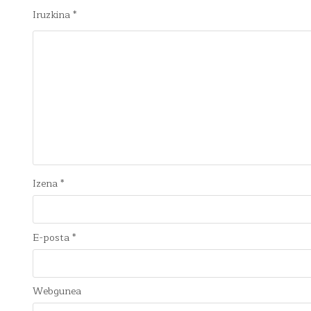
Iruzkina
*
Izena
*
E-posta
*
Webgunea