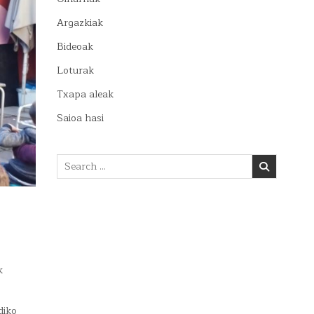
Argazkiak
Bideoak
Loturak
Txapa aleak
Saioa hasi
Search
for:
k
diko