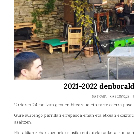
2021-2022 denboral
TXAPA
2021/10/29
Urriaren 24ean izan genuen hitzordua eta tarte ederra pasa
Gure aurtengo parrillari errepasoa eman eta etxean ekoiztut
azaltzen.
Ekitaldian zehar zuzeneko musika entzuteko aukera izan genu