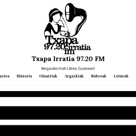
Txapa Irratia 97.20 FM
Bergarako Irrati Librea Zuzenean!
azioa
Historia
Oinarriak
Argazkiak
Bideoak
Loturak