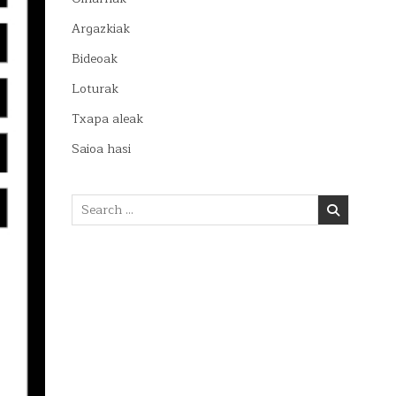
Argazkiak
Bideoak
Loturak
Txapa aleak
Saioa hasi
Search
for: