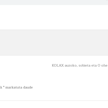
2017.10.25
–
R’N’R,
BAKARLARIAK,
FILMAK
ETA…
BIME
LIVE!
KOLAX auzoko, sobieta eta 0 ohe
ak
*
markatuta daude