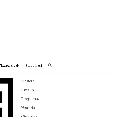
Txapa aleak
Saioa hasi
Hasiera
Entzun
Programazioa
Historia
Oinarriak