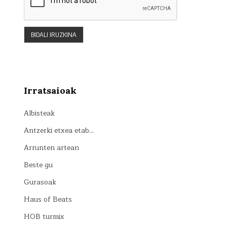
Irratsaioak
Albisteak
Antzerki etxea etab…
Arrunten artean
Beste gu
Gurasoak
Haus of Beats
HOB turmix