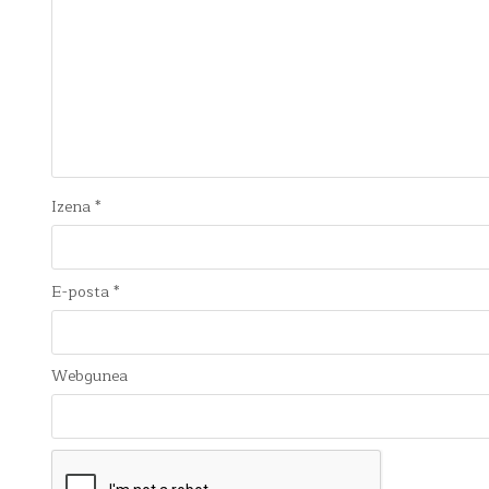
Izena
*
E-posta
*
Webgunea