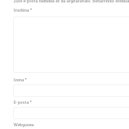
Zure e-posta helbidea ez da argitaratuko.
Beharrezko eremu
Iruzkina
*
Izena
*
E-posta
*
Webgunea