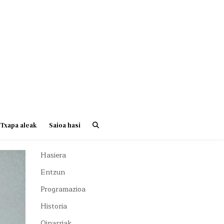
Txapa aleak
Saioa hasi
Hasiera
Entzun
Programazioa
Historia
Oinarriak