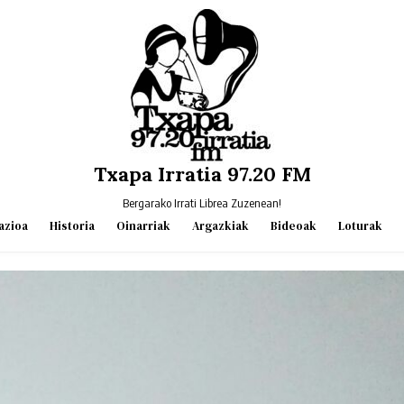
Txapa Irratia 97.20 FM
Bergarako Irrati Librea Zuzenean!
azioa
Historia
Oinarriak
Argazkiak
Bideoak
Loturak