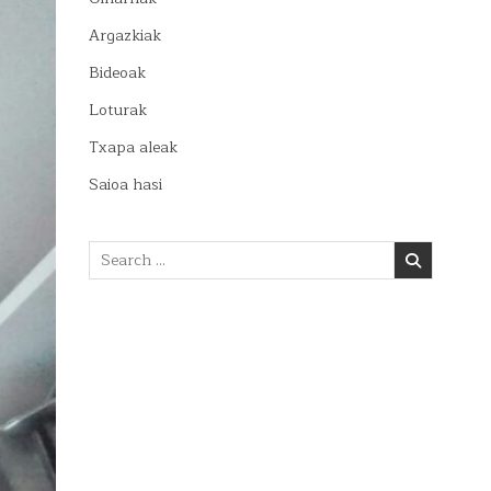
Argazkiak
Bideoak
Loturak
Txapa aleak
Saioa hasi
Search
for: