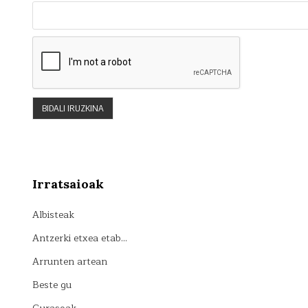
Irratsaioak
Albisteak
Antzerki etxea etab…
Arrunten artean
Beste gu