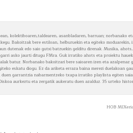
bidean, kolektiboaren,taldearen, asanbladaren, barruan; norbanako et
akegu. Bakoitzak bere estiloan, helburuekin eta egiteko moduarekin, i
raun dutenak edo saio gutxi batzuekin gelditu direnak. Musika, ahots,
ngarri asko jaurti ditugu FMra. Guk irratiko ahots eta proiektu hauek
nalak batuz. Norbanako bakoitzari bere saioaren izen eta azalpenaz g
giteko eskatu diogu. Ez da ariketa erraza baina merezi duelakoan gau
an duen garrantzia nabarmentzeko txapa irratiko playlista egiten sai
iskoa aurkeztu eta zergatik aukeratu duen azalduz. 35 urteko histor
HOB MIXeri