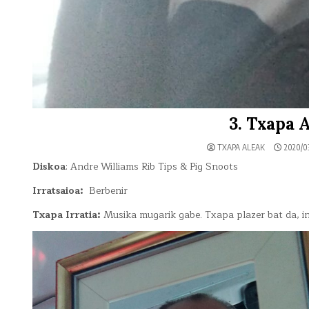
3. Txapa A
TXAPA ALEAK
2020/0
Diskoa
: Andre Williams Rib Tips & Pig Snoots
Irratsaioa:
Berbenir
Txapa Irratia:
Musika mugarik gabe. Txapa plazer bat da, inp