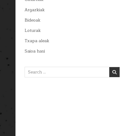
Argazkiak
Bideoak
Loturak
Txapa aleak
Saioa hasi
Search
for: