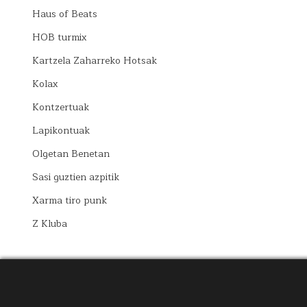
Haus of Beats
HOB turmix
Kartzela Zaharreko Hotsak
Kolax
Kontzertuak
Lapikontuak
Olgetan Benetan
Sasi guztien azpitik
Xarma tiro punk
Z Kluba