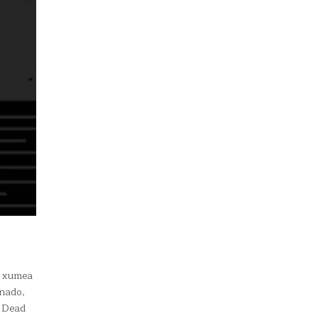
i xumea
onado,
, Dead