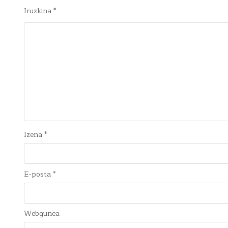
Iruzkina
*
Izena
*
E-posta
*
Webgunea