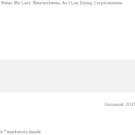
 Belay My Last, Neurasthenia, As I Lay Dying, Cryptomnesia.
Gurasuak 201
ak
*
markatuta daude