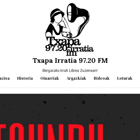
Txapa Irratia 97.20 FM
Bergarako Irrati Librea Zuzenean!
azioa
Historia
Oinarriak
Argazkiak
Bideoak
Loturak