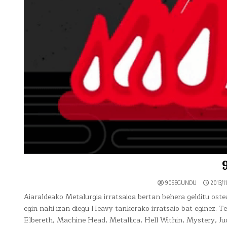
90SEGUNDU
2013/11
Aiaraldeako Metalurgia irratsaioa bertan behera gelditu ost
egin nahi izan diegu Heavy tankerako irratsaio bat eginez.
Elbereth, Machine Head, Metallica, Hell Within, Mystery, 