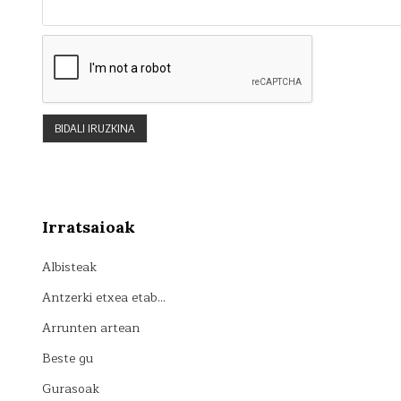
Irratsaioak
Albisteak
Antzerki etxea etab…
Arrunten artean
Beste gu
Gurasoak