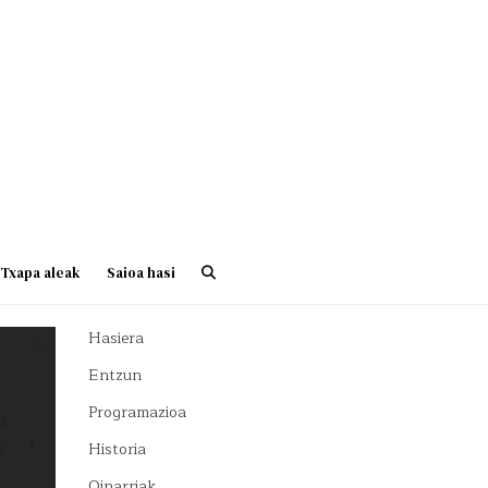
Txapa aleak
Saioa hasi
Hasiera
Entzun
Programazioa
Historia
Oinarriak