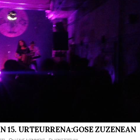
 15. URTEURRENA:GOSE ZUZENEAN
ON
POSTED