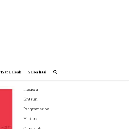
Txapa aleak
Saioa hasi
Hasiera
Entzun
Programazioa
Historia
Oinarriak