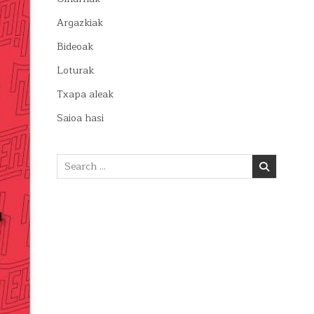
Argazkiak
Bideoak
Loturak
Txapa aleak
Saioa hasi
Search
for: