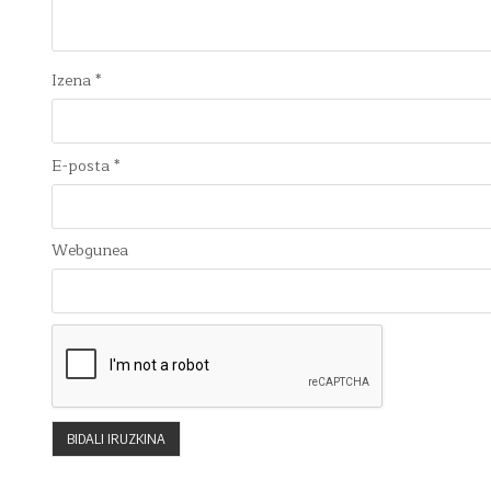
Izena
*
E-posta
*
Webgunea