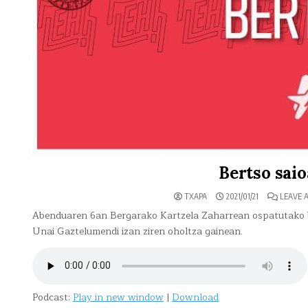
Bertso saio
TXAPA
2021/01/21
LEAVE 
Abenduaren 6an Bergarako Kartzela Zaharrean ospatutako be
Unai Gaztelumendi izan ziren oholtza gainean.
Podcast:
Play in new window
|
Download