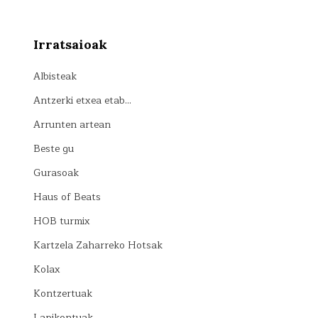
Irratsaioak
Albisteak
Antzerki etxea etab…
Arrunten artean
Beste gu
Gurasoak
Haus of Beats
HOB turmix
Kartzela Zaharreko Hotsak
Kolax
Kontzertuak
Lapikontuak