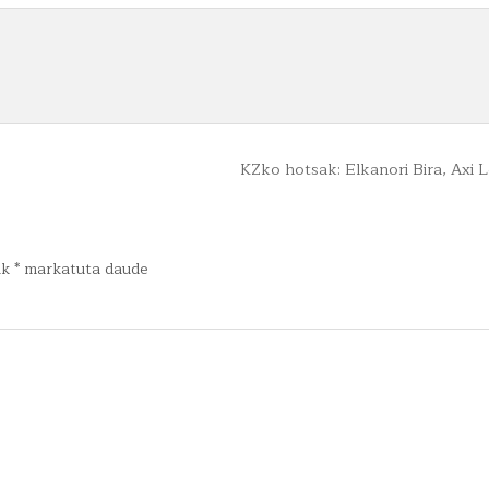
KZko hotsak: Elkanori Bira, Axi
ak
*
markatuta daude