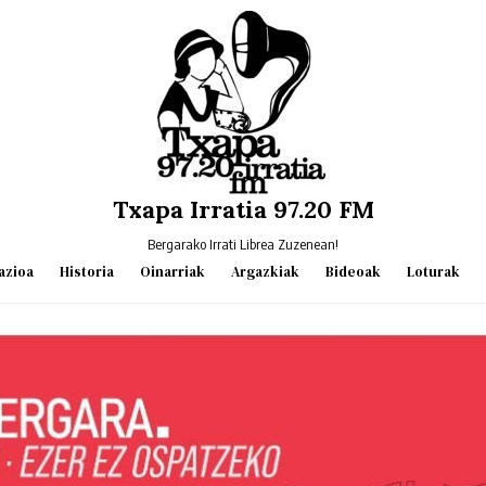
Txapa Irratia 97.20 FM
Bergarako Irrati Librea Zuzenean!
azioa
Historia
Oinarriak
Argazkiak
Bideoak
Loturak