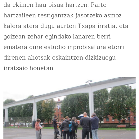
da ekimen hau pisua hartzen. Parte
hartzaileen testigantzak jasotzeko asmoz
kalera atera dugu aurten Txapa irratia, eta
goizean zehar egindako lanaren berri
ematera gure estudio inprobisatura etorri
direnen ahotsak eskaintzen dizkizuegu
irratsaio honetan.