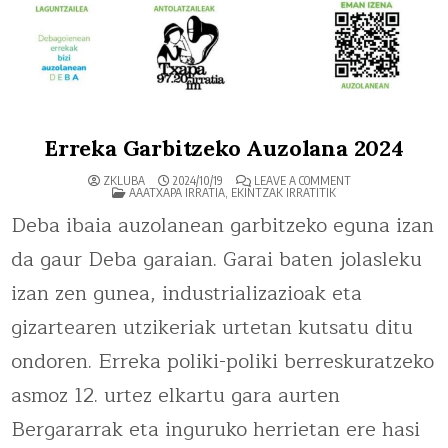
Erreka Garbitzeko Auzolana 2024
ON
ZKLUBA
2024/10/19
LEAVE A COMMENT
POSTED
ERREKA
AAATXAPA IRRATIA
,
EKINTZAK IRRATITIK
IN
GARBITZEKO
AUZOLANA
Deba ibaia auzolanean garbitzeko eguna izan
2024
da gaur Deba garaian. Garai baten jolasleku
izan zen gunea, industrializazioak eta
gizartearen utzikeriak urtetan kutsatu ditu
ondoren. Erreka poliki-poliki berreskuratzeko
asmoz 12. urtez elkartu gara aurten
Bergararrak eta inguruko herrietan ere hasi