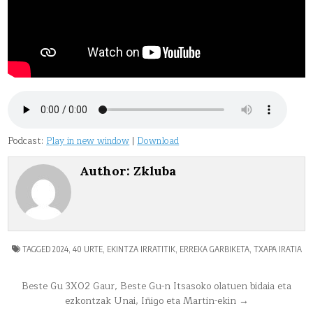
Podcast:
Play in new window
|
Download
Author:
Zkluba
TAGGED
2024
,
40 URTE
,
EKINTZA IRRATITIK
,
ERREKA GARBIKETA
,
TXAPA IRATIA
Bidalketetan
Beste Gu 3X02 Gaur, Beste Gu-n Itsasoko olatuen bidaia eta
ezkontzak Unai, Iñigo eta Martin-ekin →
zehar