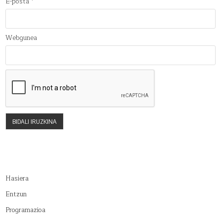
E-posta
*
Webgunea
Hasiera
Entzun
Programazioa