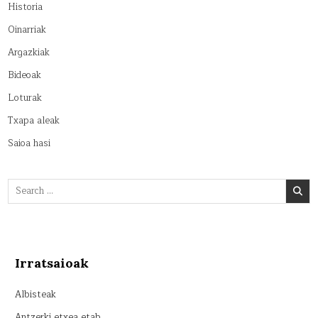
Historia
Oinarriak
Argazkiak
Bideoak
Loturak
Txapa aleak
Saioa hasi
Search
for:
Irratsaioak
Albisteak
Antzerki etxea etab…