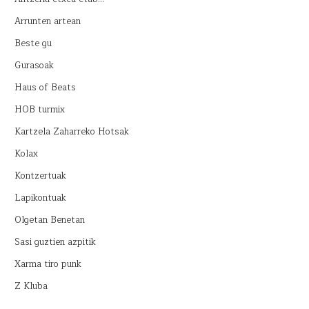
Arrunten artean
Beste gu
Gurasoak
Haus of Beats
HOB turmix
Kartzela Zaharreko Hotsak
Kolax
Kontzertuak
Lapikontuak
Olgetan Benetan
Sasi guztien azpitik
Xarma tiro punk
Z Kluba