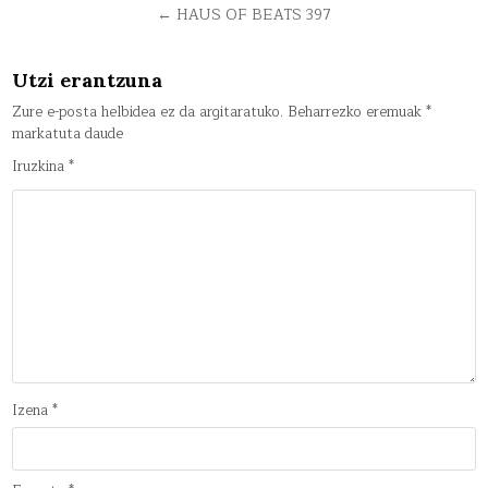
nabigatu
← HAUS OF BEATS 397
Utzi erantzuna
Zure e-posta helbidea ez da argitaratuko.
Beharrezko eremuak
*
markatuta daude
Iruzkina
*
Izena
*