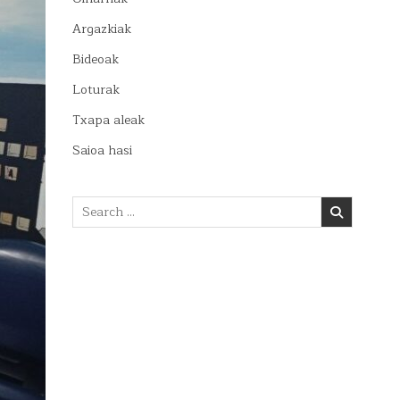
Argazkiak
Bideoak
Loturak
Txapa aleak
Saioa hasi
Search
for: