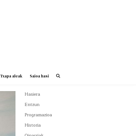
Txapa aleak
Saioa hasi
Hasiera
Entzun
Programazioa
Historia
Oinarriak