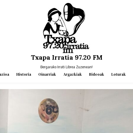
Txapa Irratia 97.20 FM
Bergarako Irrati Librea Zuzenean!
azioa
Historia
Oinarriak
Argazkiak
Bideoak
Loturak