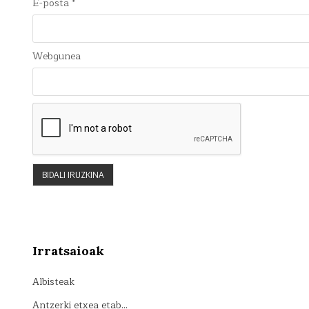
E-posta
*
Webgunea
Irratsaioak
Albisteak
Antzerki etxea etab…