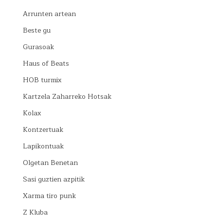
Arrunten artean
Beste gu
Gurasoak
Haus of Beats
HOB turmix
Kartzela Zaharreko Hotsak
Kolax
Kontzertuak
Lapikontuak
Olgetan Benetan
Sasi guztien azpitik
Xarma tiro punk
Z Kluba