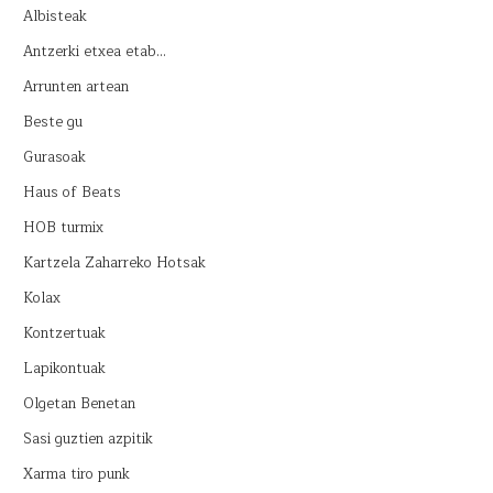
Albisteak
Antzerki etxea etab…
Arrunten artean
Beste gu
Gurasoak
Haus of Beats
HOB turmix
Kartzela Zaharreko Hotsak
Kolax
Kontzertuak
Lapikontuak
Olgetan Benetan
Sasi guztien azpitik
Xarma tiro punk