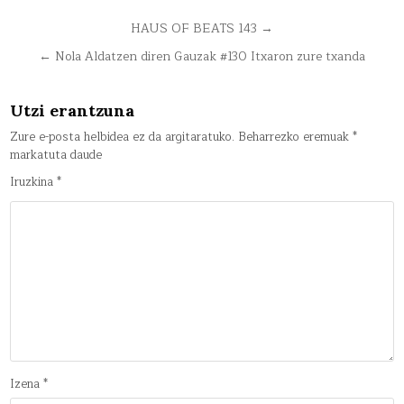
Bidalketetan
HAUS OF BEATS 143 →
zehar
← Nola Aldatzen diren Gauzak #130 Itxaron zure txanda
nabigatu
Utzi erantzuna
Zure e-posta helbidea ez da argitaratuko.
Beharrezko eremuak
*
markatuta daude
Iruzkina
*
Izena
*