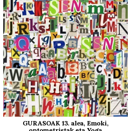
GURASOAK 13. alea, Emoki,
optometristak eta Yoga