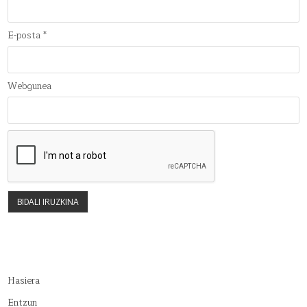
E-posta
*
Webgunea
Hasiera
Entzun