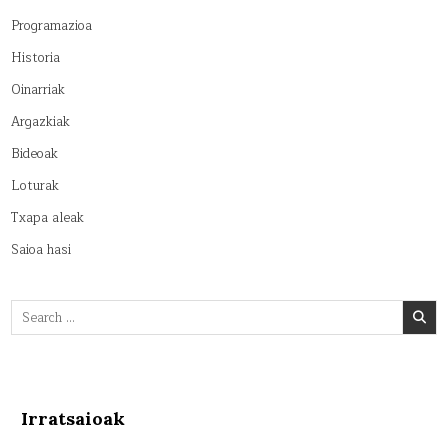
Programazioa
Historia
Oinarriak
Argazkiak
Bideoak
Loturak
Txapa aleak
Saioa hasi
Search
for:
Irratsaioak