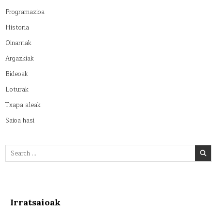
Programazioa
Historia
Oinarriak
Argazkiak
Bideoak
Loturak
Txapa aleak
Saioa hasi
Search
for:
Irratsaioak