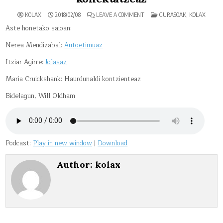
ON
POSTED
KOLAX
2018/02/08
LEAVE A COMMENT
GURASOAK
,
KOLAX
GURASOAK
IN
AUTOESTIMUA,
Aste honetako saioan:
JOLASA
ETA
Nerea Mendizabal:
Autoetimuaz
KONEKTATZEAZ
Itziar Agirre:
Jolasaz
Maria Cruickshank: Haurdunaldi kontzienteaz
Bidelagun, Will Oldham
Podcast:
Play in new window
|
Download
Author:
kolax