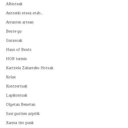
Albisteak
Antzerki etxea etab…
Arrunten artean
Beste gu
Gurasoak
Haus of Beats
HOB turmix
Kartzela Zaharreko Hotsak
Kolax
Kontzertuak
Lapikontuak
Olgetan Benetan
Sasi guztien azpitik
Xarma tiro punk