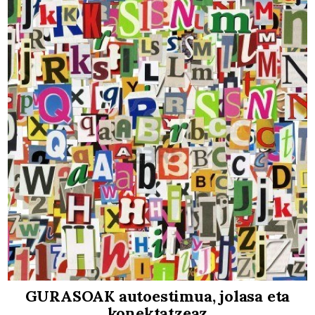
GURASOAK autoestimua, jolasa eta
konektatzeaz