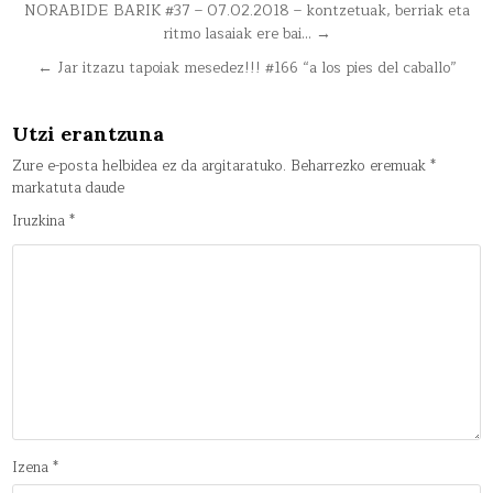
Bidalketetan
NORABIDE BARIK #37 – 07.02.2018 – kontzetuak, berriak eta
ritmo lasaiak ere bai… →
zehar
nabigatu
← Jar itzazu tapoiak mesedez!!! #166 “a los pies del caballo”
Utzi erantzuna
Zure e-posta helbidea ez da argitaratuko.
Beharrezko eremuak
*
markatuta daude
Iruzkina
*
Izena
*