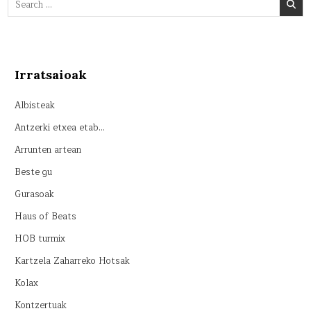
for:
Irratsaioak
Albisteak
Antzerki etxea etab…
Arrunten artean
Beste gu
Gurasoak
Haus of Beats
HOB turmix
Kartzela Zaharreko Hotsak
Kolax
Kontzertuak