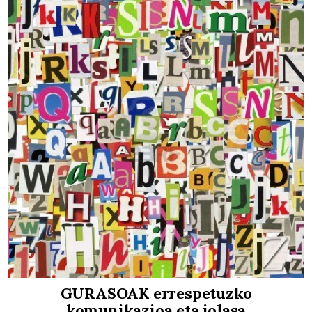
GURASOAK errespetuzko
komunikazioa eta jolasa