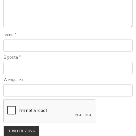
Izena
*
E-posta
*
Webgunea