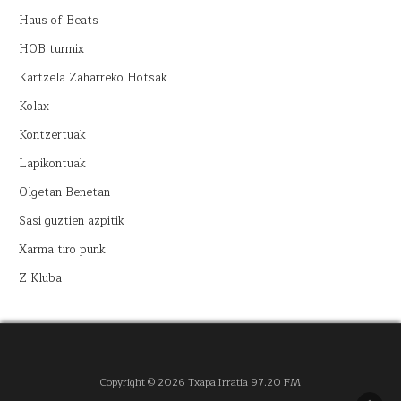
Haus of Beats
HOB turmix
Kartzela Zaharreko Hotsak
Kolax
Kontzertuak
Lapikontuak
Olgetan Benetan
Sasi guztien azpitik
Xarma tiro punk
Z Kluba
Copyright © 2026 Txapa Irratia 97.20 FM