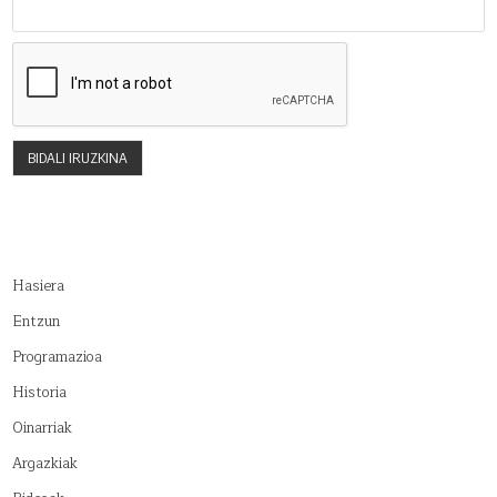
Hasiera
Entzun
Programazioa
Historia
Oinarriak
Argazkiak