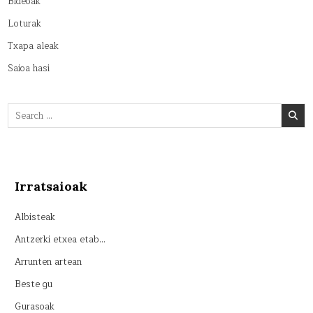
Bideoak
Loturak
Txapa aleak
Saioa hasi
Search
for:
Irratsaioak
Albisteak
Antzerki etxea etab…
Arrunten artean
Beste gu
Gurasoak