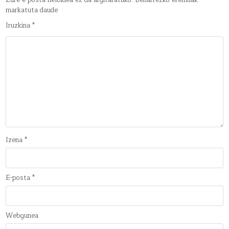
markatuta daude
Iruzkina
*
Izena
*
E-posta
*
Webgunea