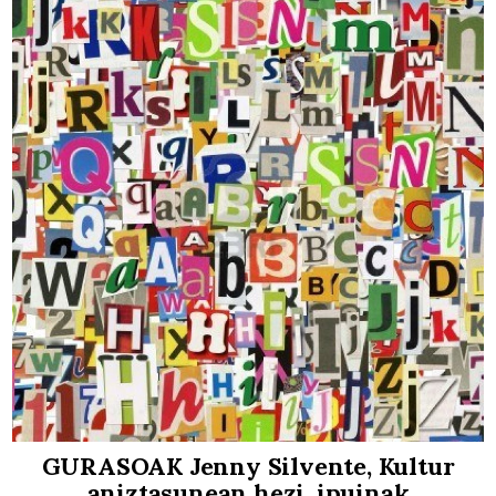
GURASOAK Jenny Silvente, Kultur
aniztasunean hezi, ipuinak