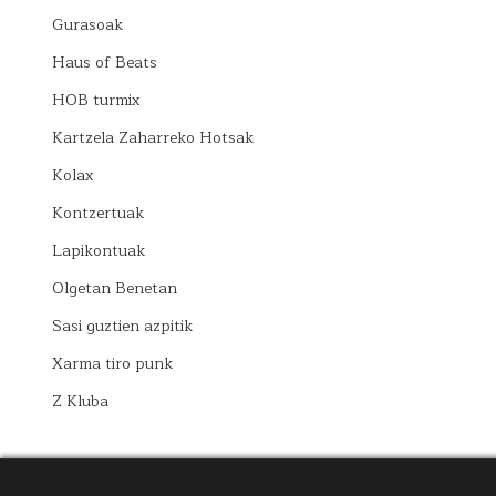
Gurasoak
Haus of Beats
HOB turmix
Kartzela Zaharreko Hotsak
Kolax
Kontzertuak
Lapikontuak
Olgetan Benetan
Sasi guztien azpitik
Xarma tiro punk
Z Kluba