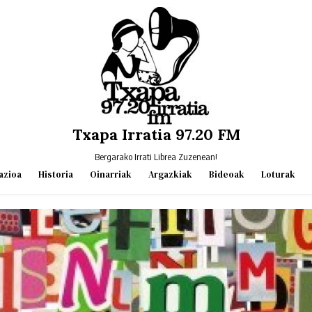
Txapa Irratia 97.20 FM
Bergarako Irrati Librea Zuzenean!
azioa
Historia
Oinarriak
Argazkiak
Bideoak
Loturak