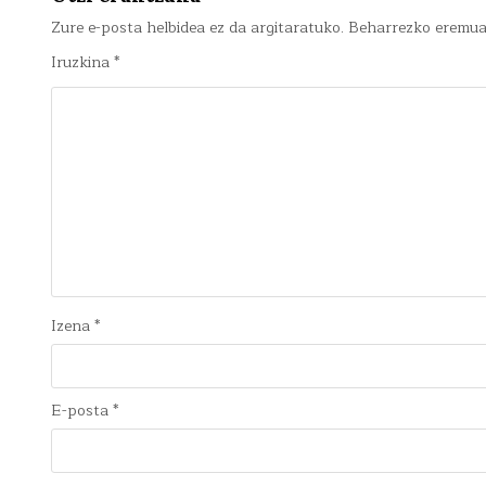
Zure e-posta helbidea ez da argitaratuko.
Beharrezko eremu
Iruzkina
*
Izena
*
E-posta
*