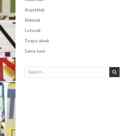
Argazkiak
Bideoak
Loturak
Txapa aleak
Saioa hasi
Search
for: