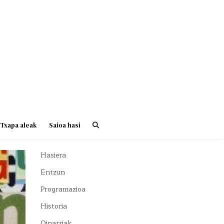
Txapa aleak
Saioa hasi
Hasiera
Entzun
Programazioa
Historia
Oinarriak