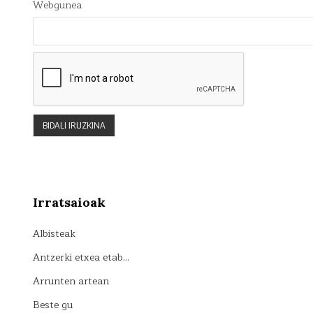
Webgunea
Irratsaioak
Albisteak
Antzerki etxea etab…
Arrunten artean
Beste gu