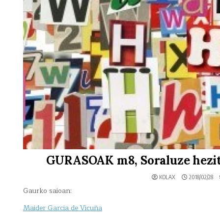
GURASOAK m8, Soraluze hezitz
KOLAX
2018/02/28
Gaurko saioan:
Maider Garcia de Vicuña