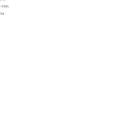
-ren
na