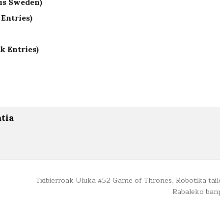
hus Sweden)
 Entries)
k Entries)
atia
Txibierroak Uluka #52 Game of Thrones, Robotika tail
Rabaleko ban