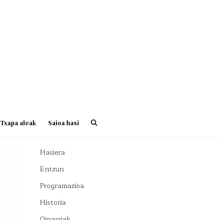
Txapa aleak
Saioa hasi
Hasiera
Entzun
Programazioa
Historia
Oinarriak