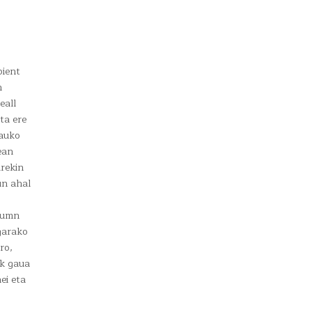
bient
n
eall
ta ere
rauko
ean
arekin
un ahal
utumn
garako
ro,
ik gaua
ei eta