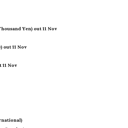
Thousand Yen) out 11 Nov
) out 11 Nov
t 11 Nov
rnational)