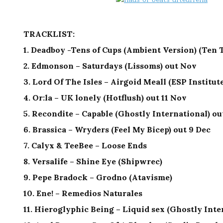
TRACKLIST:
1. Deadboy -Tens of Cups (Ambient Version) (Ten 
2. Edmonson – Saturdays (Lissoms) out Nov
3. Lord Of The Isles – Airgoid Meall (ESP Institute
4. Or:la – UK lonely (Hotflush) out 11 Nov
5. Recondite – Capable (Ghostly International) ou
6. Brassica – Wryders (Feel My Bicep) out 9 Dec
7. Calyx & TeeBee – Loose Ends
8. Versalife – Shine Eye (Shipwrec)
9. Pepe Bradock – Grodno (Atavisme)
10. Ene! – Remedios Naturales
11. Hieroglyphic Being – Liquid sex (Ghostly Inte