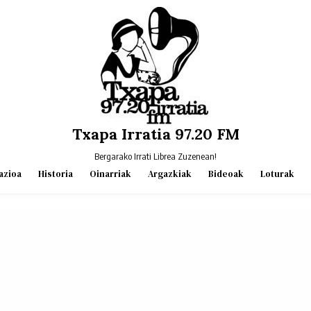
Txapa Irratia 97.20 FM
Bergarako Irrati Librea Zuzenean!
azioa
Historia
Oinarriak
Argazkiak
Bideoak
Loturak