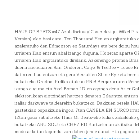
HAUS OF BEATS #47 Azal diseinua/ Cover design: Mikel Etx
Version)-ekin hasi gara, Ten Thousand Yen-en argitaratuko 
azaleratuko den Edmonson-en Saturdays eta bere doinu hous
urriaren 11an entzun ahal izango duguna. Honetaz aparte O
urriaren 11an argitaratuko direlarik. Azkenengo promoa Bra
duena abenduaren 9an. Ondoren, Calyx & TeeBee – Loose En
datorren hau entzun eta gero Versalifen Shine Eye eta bere 
bukatzeko Grodno. Erdiko atalean ENe! Bergararraren Remed
izango duguna eta Axel Boman I.D-en egongo dena Asier Gal
elektronikoan aintzindari hartzen denaren Erlauntza entzu
italiar darkwave taldearekin bukatzeko. Dakizuen bezela H
gaztetxian ospakizuna ingou. 7tan CANELA EN SURCO irratsai
12tan gaua zabaltzeko Haus Of Beats-eko kidiak zabalduko 
bukatzeko ABU SOU eta CHEZ ED Bartzelonarrak itxiko debe.
modu askotan lagundu izan daben jende danai. Eta gogora