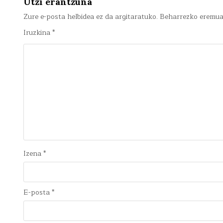
Utzi erantzuna
Zure e-posta helbidea ez da argitaratuko.
Beharrezko eremu
Iruzkina
*
Izena
*
E-posta
*