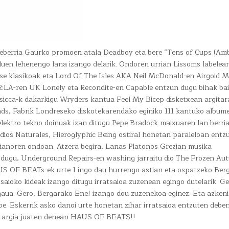
eberria Gaurko promoen atala Deadboy eta bere “Tens of Cups (Am
duen lehenengo lana izango delarik. Ondoren urrian Lissoms labelea
e klasikoak eta Lord Of The Isles AKA Neil McDonald-en Airgoid M
R:LA-ren UK Lonely eta Recondite-en Capable entzun dugu bihak bai
ssicca-k dakarkigu Wryders kantua Feel My Bicep disketxean argita
ds, Fabrik Londreseko diskotekarendako eginiko 111 kantuko album
elektro tekno doinuak izan ditugu Pepe Bradock maixuaren lan berri
ios Naturales, Hieroglyphic Being ostiral honetan paraleloan entz
ianoren ondoan. Atzera begira, Lanas Platonos Grezian musika
n dugu, Underground Repairs-en washing jarraitu dio The Frozen A
AUS OF BEATs-ek urte 1 ingo dau hurrengo astian eta ospatzeko Ber
oko kideak izango ditugu irratsaioa zuzenean egingo dutelarik. Ge
gaua. Gero, Bergarako Ene! izango dou zuzenekoa eginez. Eta azken
 Eskerrik asko danoi urte honetan zihar irratsaioa entzuten deben
tu argia juaten denean HAUS OF BEATS!!