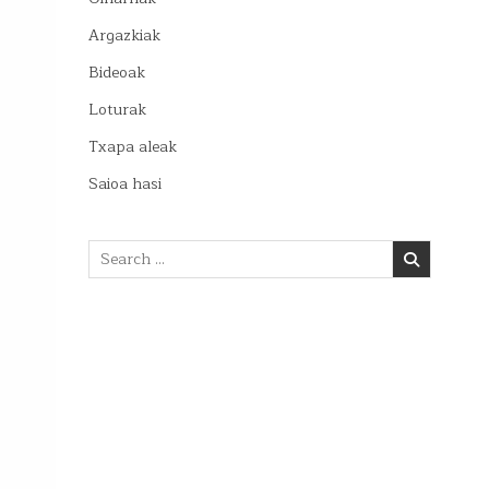
Argazkiak
Bideoak
Loturak
Txapa aleak
Saioa hasi
Search
for: