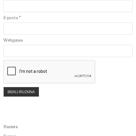
E-posta
*
Webgunea
Hasiera