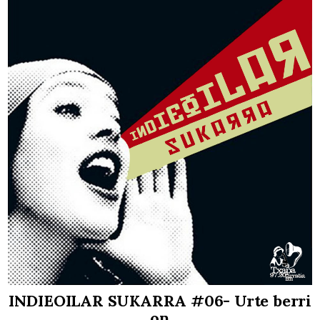
INDIEOILAR SUKARRA #06- Urte berri
on