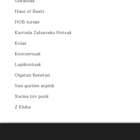
Gurasoak
Haus of Beats
HOB turmix
Kartzela Zaharreko Hotsak
Kolax
Kontzertuak
Lapikontuak
Olgetan Benetan
Sasi guztien azpitik
Xarma tiro punk
Z Kluba