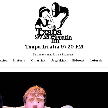
Txapa Irratia 97.20 FM
Bergarako Irrati Librea Zuzenean!
azioa
Historia
Oinarriak
Argazkiak
Bideoak
Loturak