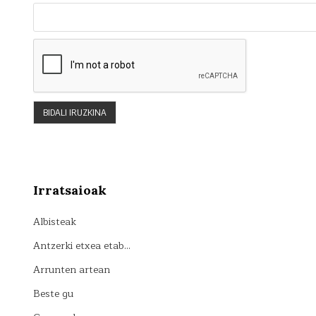
Irratsaioak
Albisteak
Antzerki etxea etab…
Arrunten artean
Beste gu