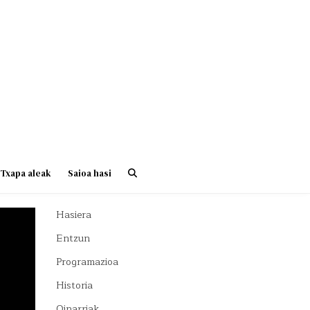
Txapa aleak
Saioa hasi
Hasiera
Entzun
Programazioa
Historia
Oinarriak