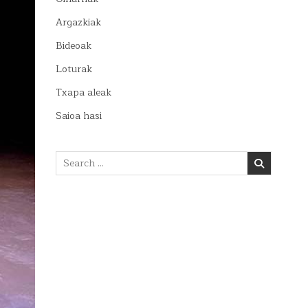
Argazkiak
Bideoak
Loturak
Txapa aleak
Saioa hasi
Search
for: