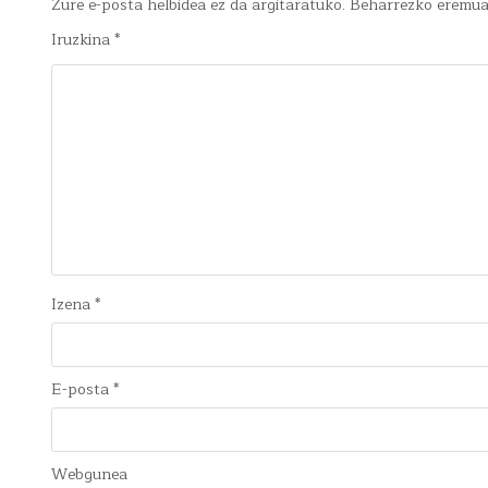
Zure e-posta helbidea ez da argitaratuko.
Beharrezko eremu
Iruzkina
*
Izena
*
E-posta
*
Webgunea