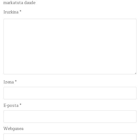
markatuta daude
Iruzkina
*
Izena
*
E-posta
*
Webgunea