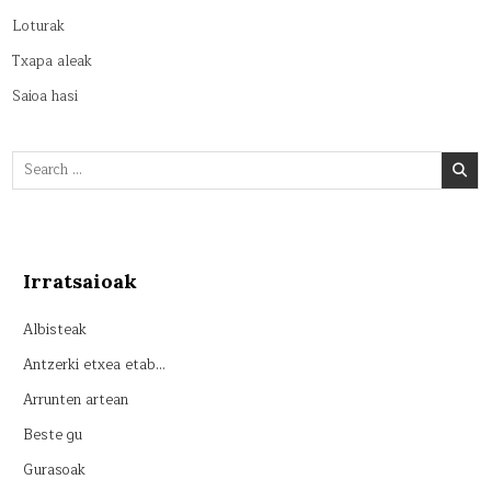
Loturak
Txapa aleak
Saioa hasi
Search
for:
Irratsaioak
Albisteak
Antzerki etxea etab…
Arrunten artean
Beste gu
Gurasoak