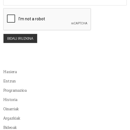
Hasiera
Entzun
Programazioa
Historia
Oinarriak
Argazkiak
Bideoak