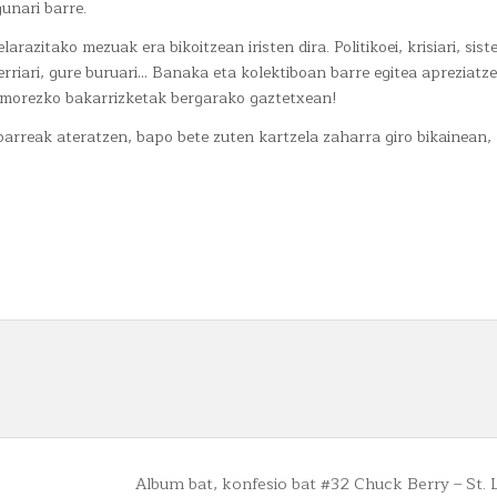
unari barre.
TXIKI
zitako mezuak era bikoitzean iristen dira. Politikoei, krisiari, sist
 herriari, gure buruari… Banaka eta kolektiboan barre egitea apreziatz
 umorezko bakarrizketak bergarako gaztetxean!
n barreak ateratzen, bapo bete zuten kartzela zaharra giro bikainean
Album bat, konfesio bat #32 Chuck Berry – St. 