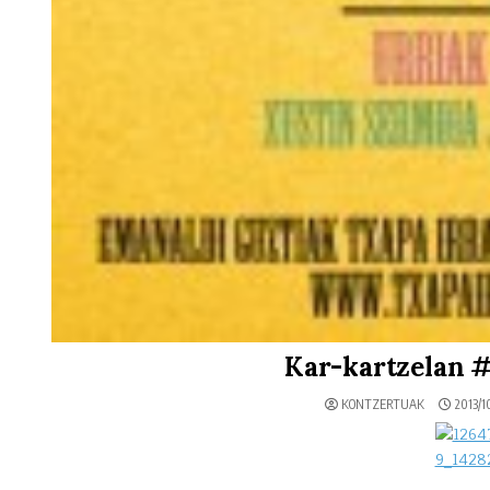
Kar-kartzelan #
KONTZERTUAK
2013/1