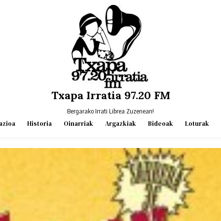
Txapa Irratia 97.20 FM
Bergarako Irrati Librea Zuzenean!
azioa
Historia
Oinarriak
Argazkiak
Bideoak
Loturak