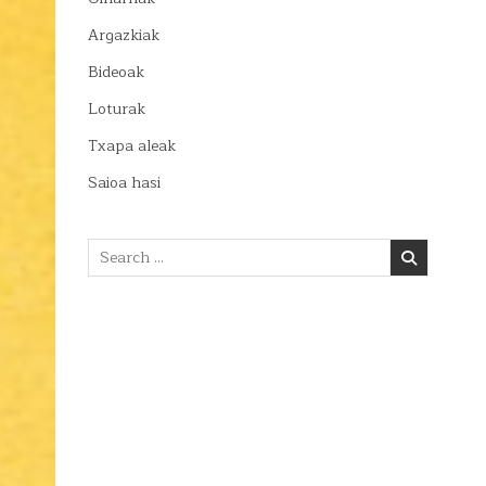
Argazkiak
Bideoak
Loturak
Txapa aleak
Saioa hasi
Search
for: