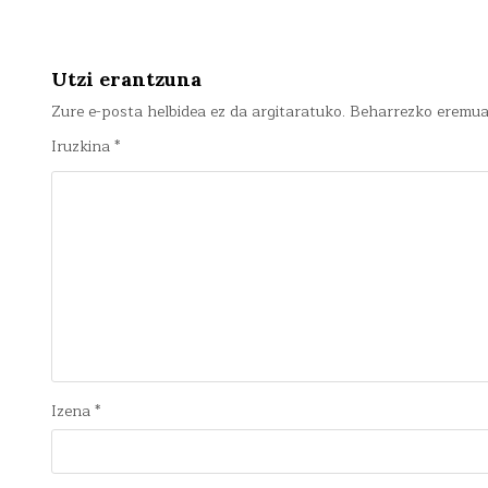
zehar
nabigatu
Utzi erantzuna
Zure e-posta helbidea ez da argitaratuko.
Beharrezko eremu
Iruzkina
*
Izena
*