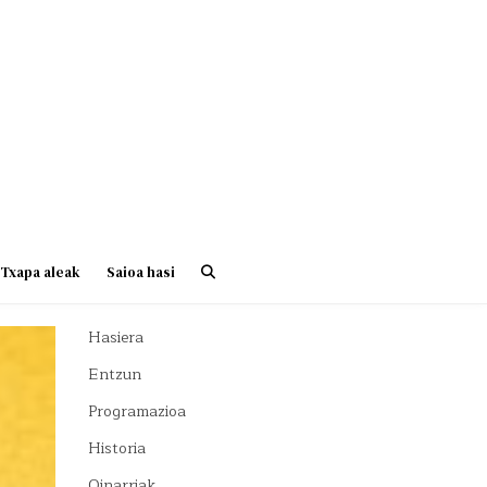
Txapa aleak
Saioa hasi
Hasiera
Entzun
Programazioa
Historia
Oinarriak