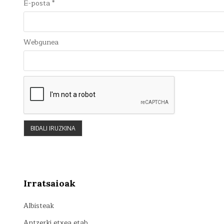
E-posta
*
Webgunea
Irratsaioak
Albisteak
Antzerki etxea etab…