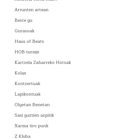
Arrunten artean
Beste gu
Gurasoak
Haus of Beats
HOB turmix
Kartzela Zaharreko Hotsak
Kolax
Kontzertuak
Lapikontuak
Olgetan Benetan
Sasi guztien azpitik
Xarma tiro punk
Z Kluba