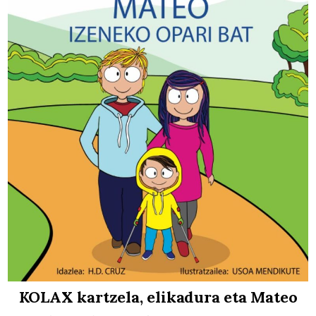
KOLAX kartzela, elikadura eta Mateo