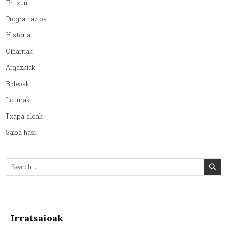
Entzun
Programazioa
Historia
Oinarriak
Argazkiak
Bideoak
Loturak
Txapa aleak
Saioa hasi
Search
for:
Irratsaioak