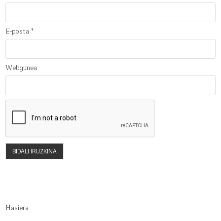
E-posta
*
Webgunea
Hasiera