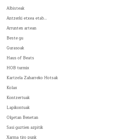
Albisteak
Antzerki etxea etab…
Arrunten artean
Beste gu
Gurasoak
Haus of Beats
HOB turmix
Kartzela Zaharreko Hotsak
Kolax
Kontzertuak
Lapikontuak
Olgetan Benetan
Sasi guztien azpitik
Xarma tiro punk