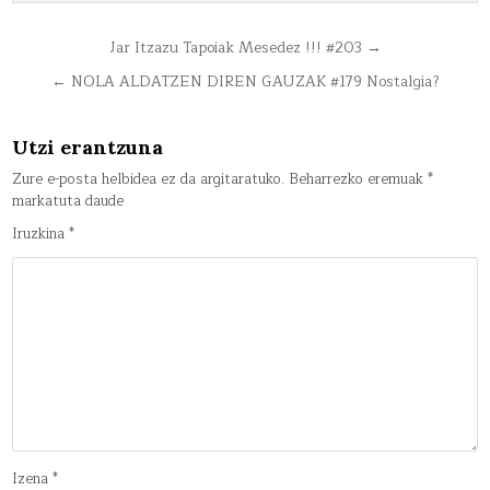
Bidalketetan
Jar Itzazu Tapoiak Mesedez !!! #203 →
zehar
← NOLA ALDATZEN DIREN GAUZAK #179 Nostalgia?
nabigatu
Utzi erantzuna
Zure e-posta helbidea ez da argitaratuko.
Beharrezko eremuak
*
markatuta daude
Iruzkina
*
Izena
*