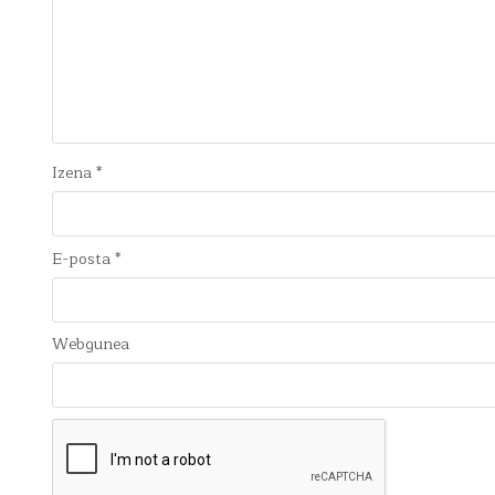
Izena
*
E-posta
*
Webgunea