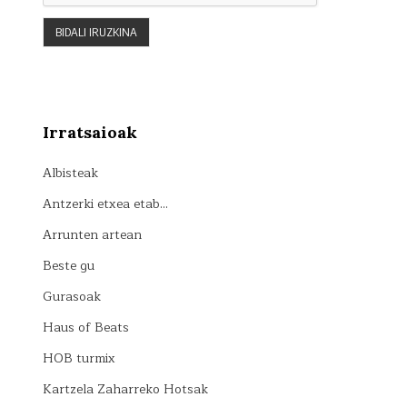
Irratsaioak
Albisteak
Antzerki etxea etab…
Arrunten artean
Beste gu
Gurasoak
Haus of Beats
HOB turmix
Kartzela Zaharreko Hotsak