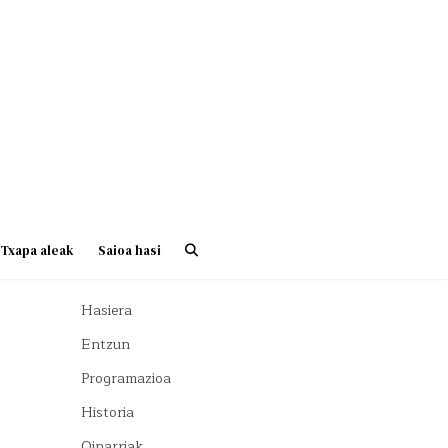
Txapa aleak
Saioa hasi
Hasiera
Entzun
Programazioa
Historia
Oinarriak