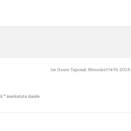
Jar Itzazu Tapoiak Mesedez!!!#76 2014
ak
*
markatuta daude