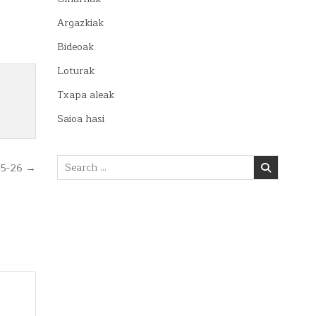
Argazkiak
Bideoak
Loturak
Txapa aleak
Saioa hasi
Search
-5-26 →
for: