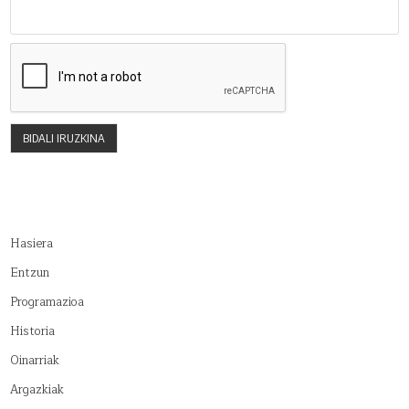
Hasiera
Entzun
Programazioa
Historia
Oinarriak
Argazkiak