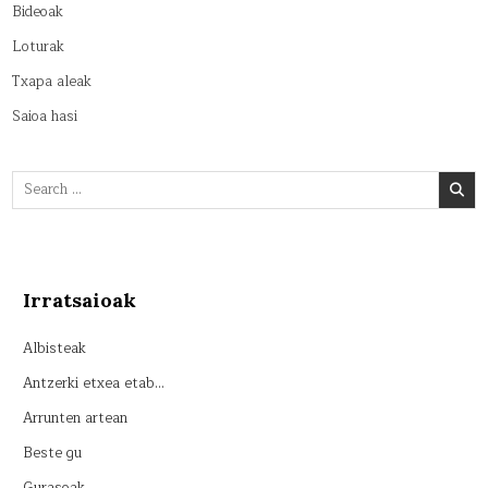
Bideoak
Loturak
Txapa aleak
Saioa hasi
Search
for:
Irratsaioak
Albisteak
Antzerki etxea etab…
Arrunten artean
Beste gu
Gurasoak