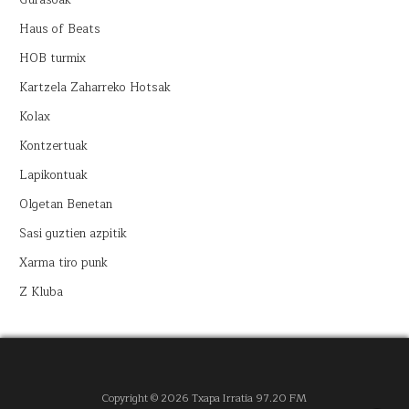
Haus of Beats
HOB turmix
Kartzela Zaharreko Hotsak
Kolax
Kontzertuak
Lapikontuak
Olgetan Benetan
Sasi guztien azpitik
Xarma tiro punk
Z Kluba
Copyright © 2026 Txapa Irratia 97.20 FM