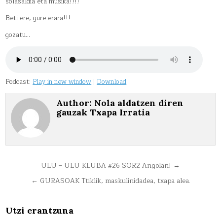
solasaldia eta musika!!!!
Beti ere, gure erara!!!
gozatu…
Podcast:
Play in new window
|
Download
Author:
Nola aldatzen diren
gauzak Txapa Irratia
Bidalketetan
ULU – ULU KLUBA #26 SOR2 Angolan! →
zehar
← GURASOAK Ttiklik, maskulinidadea, txapa alea.
nabigatu
Utzi erantzuna