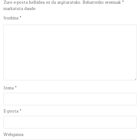
Zure e-posta helbidea ez da argitaratuko.
Beharrezko eremuak
*
markatuta daude
Iruzkina
*
Izena
*
E-posta
*
Webgunea