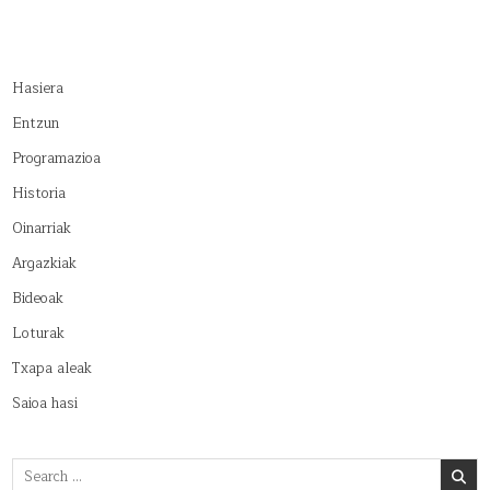
Hasiera
Entzun
Programazioa
Historia
Oinarriak
Argazkiak
Bideoak
Loturak
Txapa aleak
Saioa hasi
Search
for: