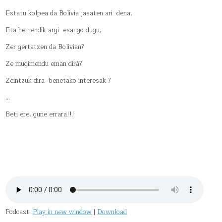
Estatu kolpea da Bolivia jasaten ari dena,
Eta hemendik argi esango dugu,
Zer gertatzen da Bolivian?
Ze mugimendu eman dirá?
Zeintzuk dira benetako interesak ?
…
Beti ere, gune errara!!!
Podcast:
Play in new window
|
Download