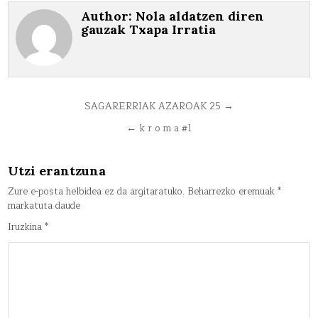
Author:
Nola aldatzen diren
gauzak Txapa Irratia
Bidalketetan
SAGARERRIAK AZAROAK 25 →
zehar
← k r o m a #1
nabigatu
Utzi erantzuna
Zure e-posta helbidea ez da argitaratuko.
Beharrezko eremuak
*
markatuta daude
Iruzkina
*