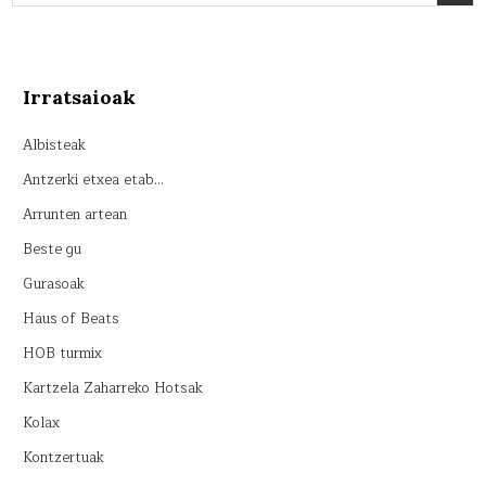
Irratsaioak
Albisteak
Antzerki etxea etab…
Arrunten artean
Beste gu
Gurasoak
Haus of Beats
HOB turmix
Kartzela Zaharreko Hotsak
Kolax
Kontzertuak