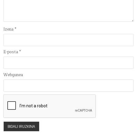
Izena
*
E-posta
*
Webgunea