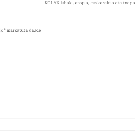
KOLAX lubaki, atopia, euskaraldia eta txap
ak
*
markatuta daude