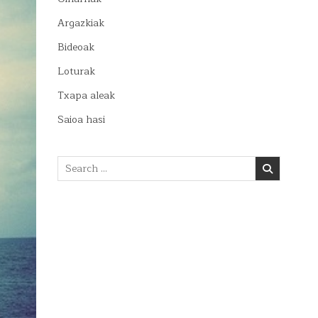
Argazkiak
Bideoak
Loturak
Txapa aleak
Saioa hasi
Search
for: