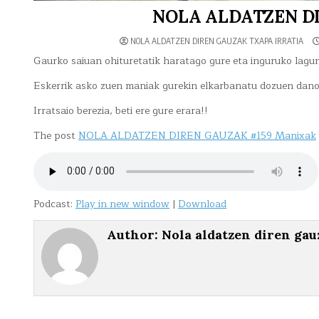
NOLA ALDATZEN DI
NOLA ALDATZEN DIREN GAUZAK TXAPA IRRATIA
Gaurko saiuan ohituretatik haratago gure eta inguruko lagu
Eskerrik asko zuen maniak gurekin elkarbanatu dozuen dano
Irratsaio berezia, beti ere gure erara!!
The post
NOLA ALDATZEN DIREN GAUZAK #159 Manixak
Podcast:
Play in new window
|
Download
Author:
Nola aldatzen diren gau