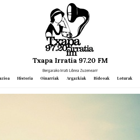
Txapa Irratia 97.20 FM
Bergarako Irrati Librea Zuzenean!
azioa
Historia
Oinarriak
Argazkiak
Bideoak
Loturak