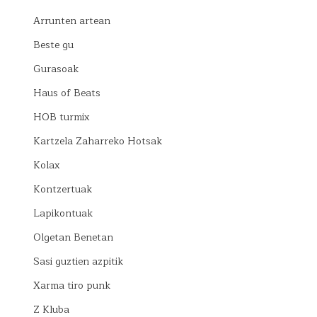
Arrunten artean
Beste gu
Gurasoak
Haus of Beats
HOB turmix
Kartzela Zaharreko Hotsak
Kolax
Kontzertuak
Lapikontuak
Olgetan Benetan
Sasi guztien azpitik
Xarma tiro punk
Z Kluba