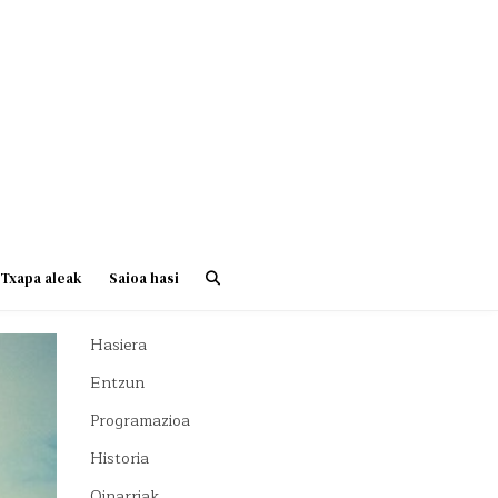
Txapa aleak
Saioa hasi
Hasiera
Entzun
Programazioa
Historia
Oinarriak