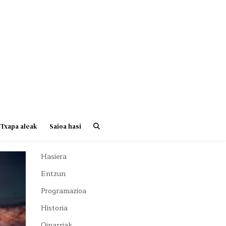
Txapa aleak
Saioa hasi
Hasiera
Entzun
Programazioa
Historia
Oinarriak