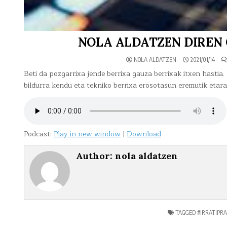
NOLA ALDATZEN DIREN GA
NOLA ALDATZEN
2021/01/14
Beti da pozgarrixa jende berrixa gauza berrixak itxen hastia. 
bildurra kendu eta tekniko berrixa erosotasun eremutik etarat
Podcast:
Play in new window
|
Download
Author:
nola aldatzen
TAGGED
#IRRATIPR