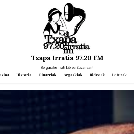
Txapa Irratia 97.20 FM
Bergarako Irrati Librea Zuzenean!
azioa
Historia
Oinarriak
Argazkiak
Bideoak
Loturak