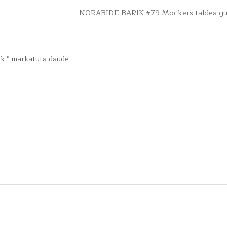
NORABIDE BARIK #79 Mockers taldea g
ak
*
markatuta daude