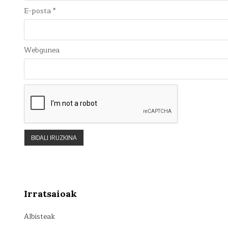
E-posta
*
Webgunea
Irratsaioak
Albisteak