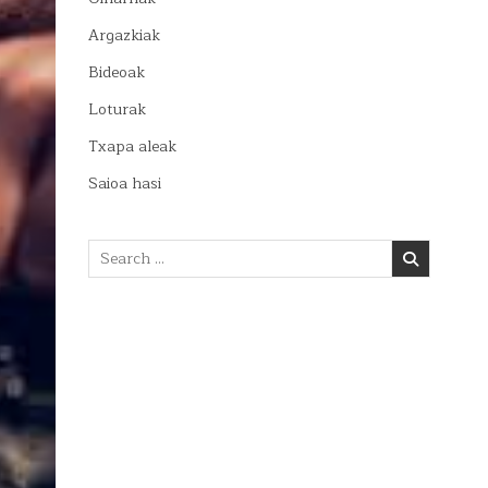
Argazkiak
Bideoak
Loturak
Txapa aleak
Saioa hasi
Search
for: