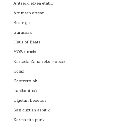
Antzerki etxea etab…
Arrunten artean
Beste gu
Gurasoak
Haus of Beats
HOB turmix
Kartzela Zaharreko Hotsak
Kolax
Kontzertuak
Lapikontuak
Olgetan Benetan
Sasi guztien azpitik
Xarma tiro punk