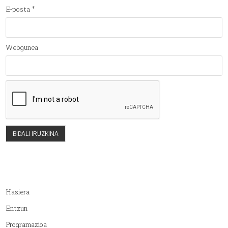
E-posta
*
Webgunea
Hasiera
Entzun
Programazioa