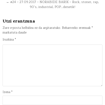
zehar
← #24 – 27.09.2017 – NORABIDE BARIK – Rock, stoner, rap,
nabigatu
90’s, industrial, POP…denetik!
Utzi erantzuna
Zure e-posta helbidea ez da argitaratuko.
Beharrezko eremuak
*
markatuta daude
Iruzkina
*
Izena
*