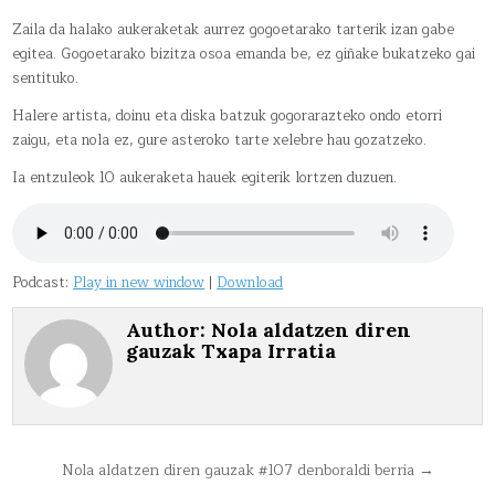
GUK
60MINUTU10DOINU
Zaila da halako aukeraketak aurrez gogoetarako tarterik izan gabe
egitea. Gogoetarako bizitza osoa emanda be, ez giñake bukatzeko gai
sentituko.
Halere artista, doinu eta diska batzuk gogorarazteko ondo etorri
zaigu, eta nola ez, gure asteroko tarte xelebre hau gozatzeko.
Ia entzuleok 10 aukeraketa hauek egiterik lortzen duzuen.
Podcast:
Play in new window
|
Download
Author:
Nola aldatzen diren
gauzak Txapa Irratia
Bidalketetan
Nola aldatzen diren gauzak #107 denboraldi berria →