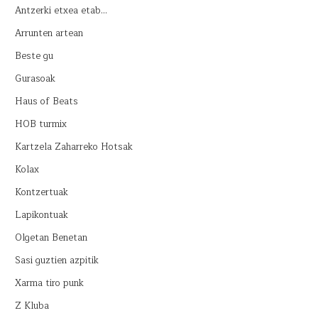
Antzerki etxea etab…
Arrunten artean
Beste gu
Gurasoak
Haus of Beats
HOB turmix
Kartzela Zaharreko Hotsak
Kolax
Kontzertuak
Lapikontuak
Olgetan Benetan
Sasi guztien azpitik
Xarma tiro punk
Z Kluba