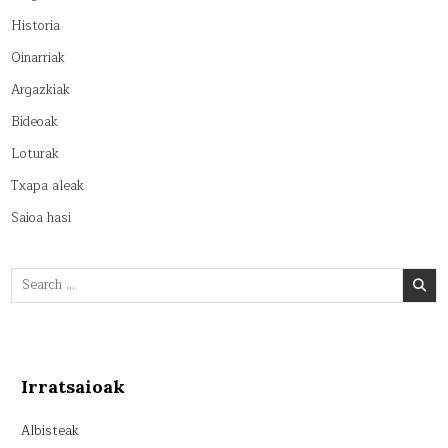
Historia
Oinarriak
Argazkiak
Bideoak
Loturak
Txapa aleak
Saioa hasi
Search
for:
Irratsaioak
Albisteak