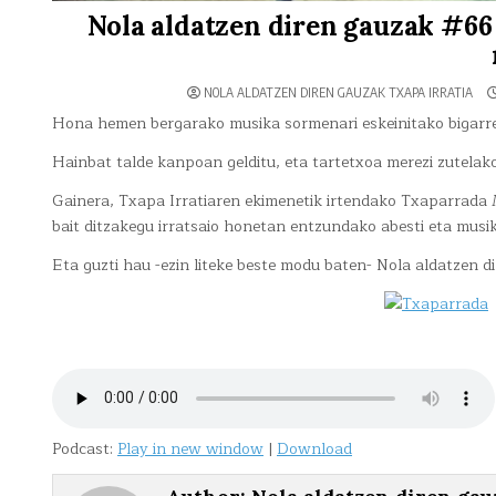
Nola aldatzen diren gauzak #66
NOLA ALDATZEN DIREN GAUZAK TXAPA IRRATIA
Hona hemen bergarako musika sormenari eskeinitako bigarren
Hainbat talde kanpoan gelditu, eta tartetxoa merezi zutela
Gainera, Txapa Irratiaren ekimenetik irtendako Txaparrada M
bait ditzakegu irratsaio honetan entzundako abesti eta musik
Eta guzti hau -ezin liteke beste modu baten- Nola aldatzen 
Podcast:
Play in new window
|
Download