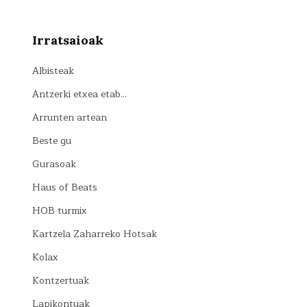
Irratsaioak
Albisteak
Antzerki etxea etab…
Arrunten artean
Beste gu
Gurasoak
Haus of Beats
HOB turmix
Kartzela Zaharreko Hotsak
Kolax
Kontzertuak
Lapikontuak