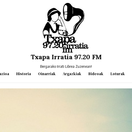
Txapa Irratia 97.20 FM
Bergarako Irrati Librea Zuzenean!
azioa
Historia
Oinarriak
Argazkiak
Bideoak
Loturak