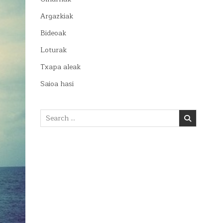
Argazkiak
Bideoak
Loturak
Txapa aleak
Saioa hasi
Search
for: