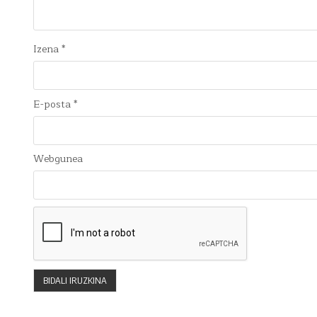
Izena
*
E-posta
*
Webgunea