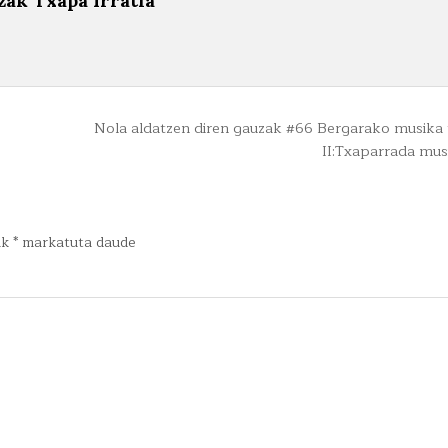
zak Txapa Irratia
Nola aldatzen diren gauzak #66 Bergarako musika 
II:Txaparrada mus
ak
*
markatuta daude