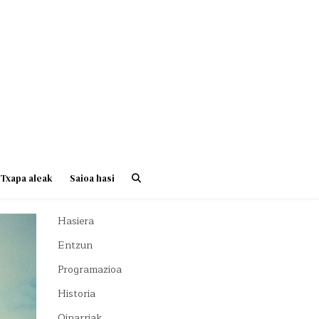
Txapa aleak
Saioa hasi
Hasiera
Entzun
Programazioa
Historia
Oinarriak