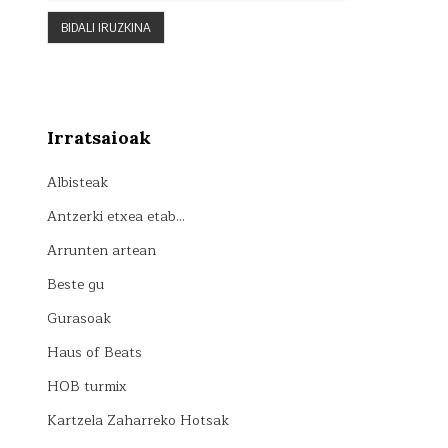
Irratsaioak
Albisteak
Antzerki etxea etab…
Arrunten artean
Beste gu
Gurasoak
Haus of Beats
HOB turmix
Kartzela Zaharreko Hotsak