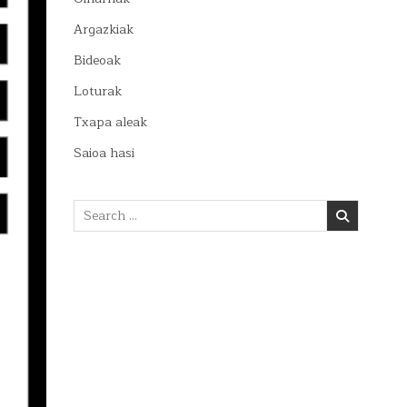
Argazkiak
Bideoak
Loturak
Txapa aleak
Saioa hasi
Search
for: