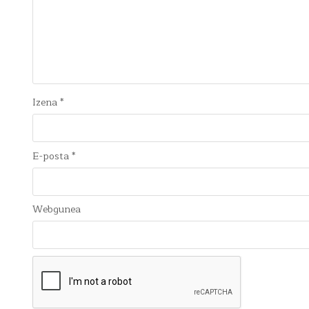
Izena
*
E-posta
*
Webgunea