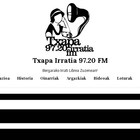
Txapa Irratia 97.20 FM
Bergarako Irrati Librea Zuzenean!
azioa
Historia
Oinarriak
Argazkiak
Bideoak
Loturak