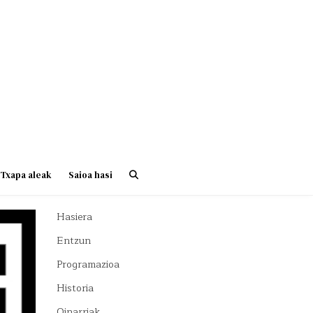
Txapa aleak
Saioa hasi
Hasiera
Entzun
Programazioa
Historia
Oinarriak