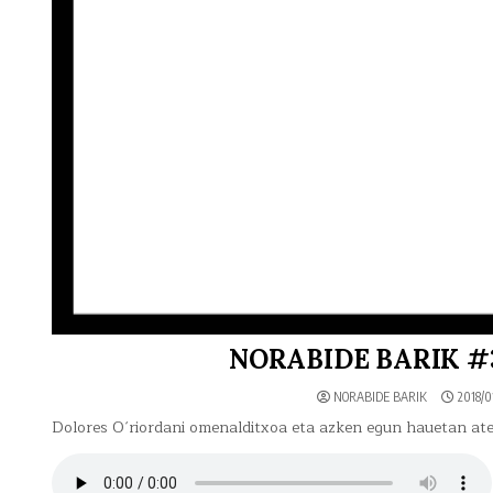
NORABIDE BARIK #34
NORABIDE BARIK
2018/01
Dolores O´riordani omenalditxoa eta azken egun hauetan ate