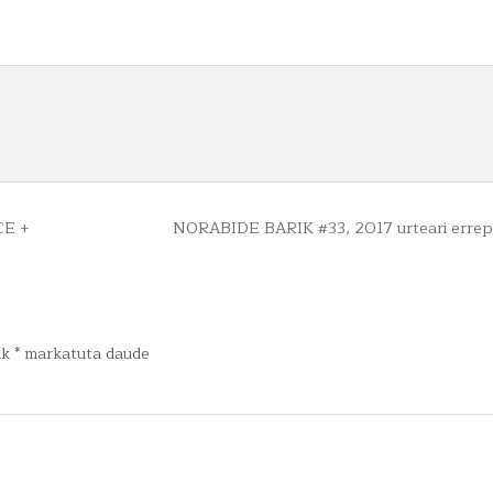
GOGOAN
CE +
NORABIDE BARIK #33, 2017 urteari erre
ak
*
markatuta daude