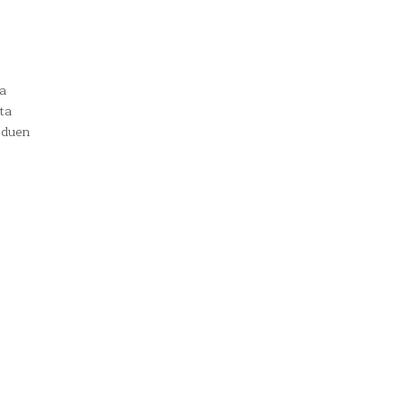
a
ta
 duen