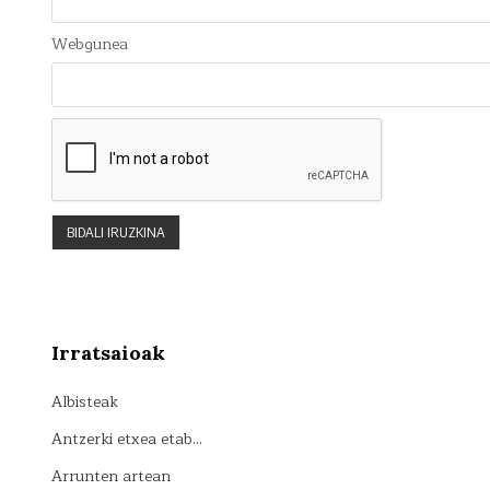
Webgunea
Irratsaioak
Albisteak
Antzerki etxea etab…
Arrunten artean