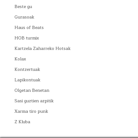
Beste gu
Gurasoak
Haus of Beats
HOB turmix
Kartzela Zaharreko Hotsak
Kolax
Kontzertuak
Lapikontuak
Olgetan Benetan
Sasi guztien azpitik
Xarma tiro punk
Z Kluba