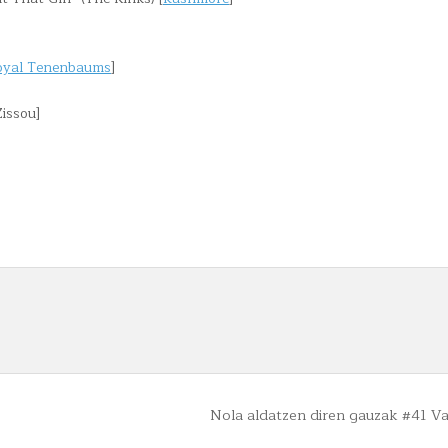
oyal Tenenbaums
]
Zissou]
Nola aldatzen diren gauzak #41 V