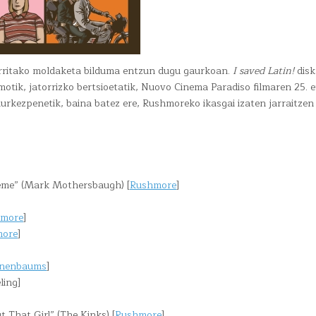
rritako moldaketa bilduma entzun dugu gaurkoan.
I saved Latin!
disk
tik, jatorrizko bertsioetatik, Nuovo Cinema Paradiso filmaren 25. e
urkezpenetik, baina batez ere, Rushmoreko ikasgai izaten jarraitzen
heme” (Mark Mothersbaugh) [
Rushmore
]
more
]
more
]
enenbaums
]
ling]
That Girl” (The Kinks) [
Rushmore
]