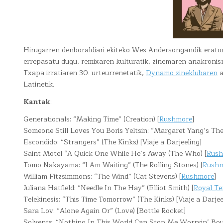
Hirugarren denboraldiari ekiteko Wes Andersongandik erato
errepasatu dugu, remixaren kulturatik, zinemaren anakronismo
Txapa irratiaren 30. urteurrenetatik,
Dynamo zineklubaren
a
Latinetik.
Kantak
:
Generationals: “Making Time” (Creation) [
Rushmore
]
Someone Still Loves You Boris Yeltsin: “Margaret Yang’s T
Escondido: “Strangers” (The Kinks) [Viaje a Darjeeling]
Saint Motel “A Quick One While He´s Away (The Who) [
Rush
Tomo Nakayama: “I Am Waiting” (The Rolling Stones) [
Rush
William Fitzsimmons: “The Wind” (Cat Stevens) [
Rushmore
]
Juliana Hatfield: “Needle In The Hay” (Elliot Smith) [
Royal T
Telekinesis: “This Time Tomorrow” (The Kinks) [Viaje a Darjee
Sara Lov: “Alone Again Or” (Love) [Bottle Rocket]
Solvents: “Nothing In This World Can Stop Me Worryin’ Bout 