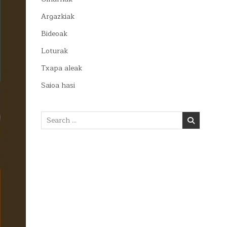
Argazkiak
Bideoak
Loturak
Txapa aleak
Saioa hasi
Search
for: