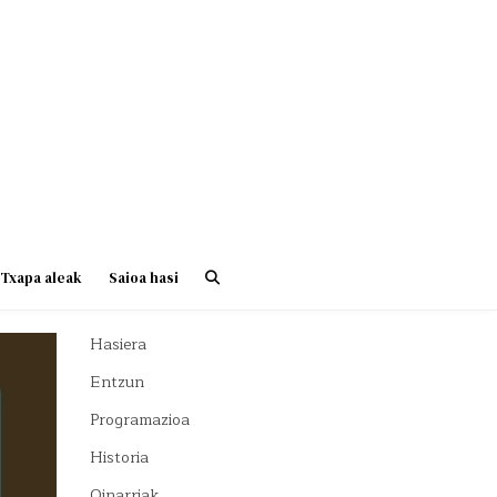
Txapa aleak
Saioa hasi
Hasiera
Entzun
Programazioa
Historia
Oinarriak