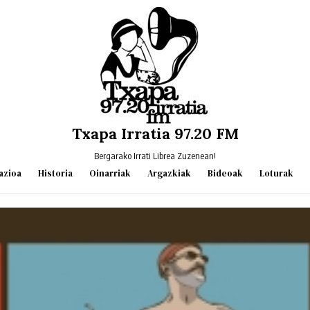
Txapa Irratia 97.20 FM
Bergarako Irrati Librea Zuzenean!
azioa
Historia
Oinarriak
Argazkiak
Bideoak
Loturak