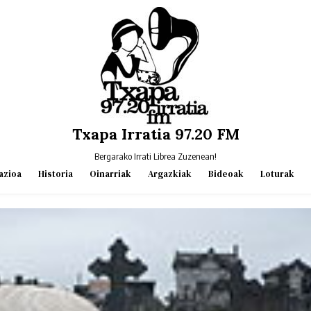
Txapa Irratia 97.20 FM
Bergarako Irrati Librea Zuzenean!
azioa
Historia
Oinarriak
Argazkiak
Bideoak
Loturak