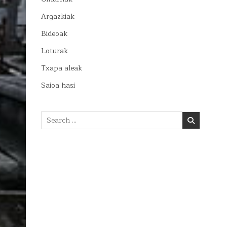
Argazkiak
Bideoak
Loturak
Txapa aleak
Saioa hasi
Search
for: