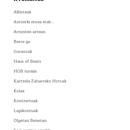
Albisteak
Antzerki etxea etab…
Arrunten artean
Beste gu
Gurasoak
Haus of Beats
HOB turmix
Kartzela Zaharreko Hotsak
Kolax
Kontzertuak
Lapikontuak
Olgetan Benetan