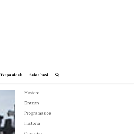
Txapa aleak
Saioa hasi
Hasiera
Entzun
Programazioa
Historia
Oinarriak