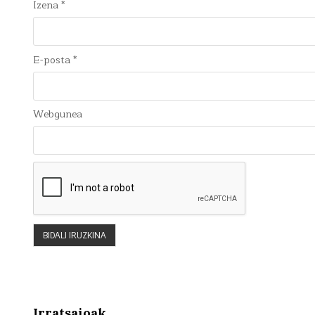
Izena
*
E-posta
*
Webgunea
Irratsaioak