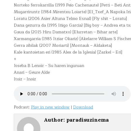
Norteko ferrokarrilla (1999 Peio Cachenaute) [Petti – Beti Ant
Mugarriruntz (1984 Mirentxu Loiarte) [El_Txef_A Napoka Iri
Loratu (2006 Asier Altuna Telmo Esnal) [Fly shit – Loratu]
Dana gezurra da (1995 Iñigo Garcia) [Big boy – Andrea eta tx
Gaua da (2015 Hiru Damatxo) [Elurretan – Bihar arte]
Xarmangarria (1985 Itziar Okariz) [Akelarre William S Fischer
Gerra zibilak (2007 Moriarti) [Montauk – Aldaketa]
Kale kantoietan eri (1985 Alex de la Iglesia) [Zazkel – Eri]
+
Joseba B Lenoir – Su haren inguruan
Anari – Geure Alde
Itoiz – Inoiz
Podcast:
Play in new window
|
Download
Author:
paradisuzinema