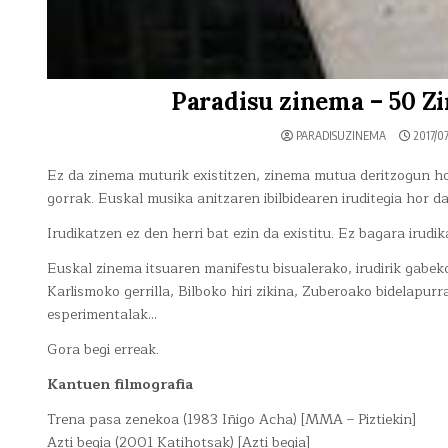
Paradisu zinema – 50 Z
PARADISUZINEMA
2017/07
Ez da zinema muturik existitzen, zinema mutua deritzogun hor
gorrak. Euskal musika anitzaren ibilbidearen iruditegia hor d
Irudikatzen ez den herri bat ezin da existitu. Ez bagara irudi
Euskal zinema itsuaren manifestu bisualerako, irudirik gabek
Karlismoko gerrilla, Bilboko hiri zikina, Zuberoako bidelapurr
esperimentalak…
Gora begi erreak.
Kantuen filmografia
Trena pasa zenekoa (1983 Iñigo Acha) [MMA – Piztiekin]
Azti begia (2001 Katihotsak) [Azti begia]