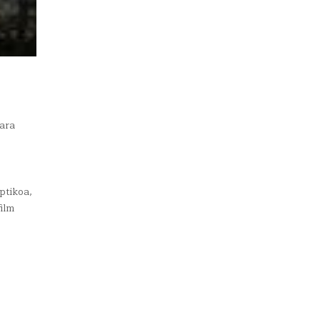
gara
ptikoa,
film