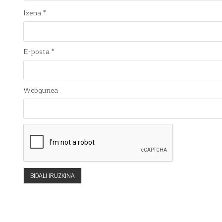
Izena
*
E-posta
*
Webgunea