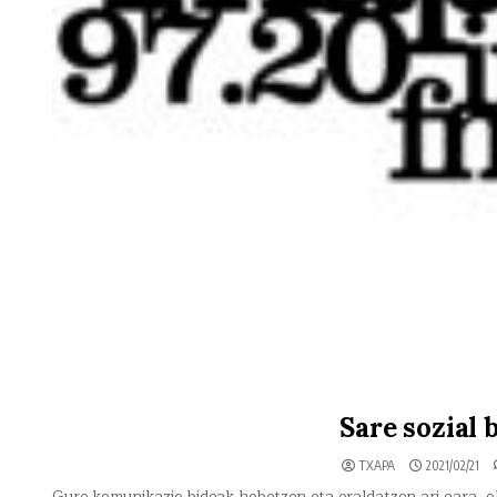
Sare sozial 
TXAPA
2021/02/21
Gure komunikazio bideak hobetzen eta eraldatzen ari gara, oh