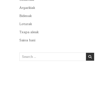
Argazkiak
Bideoak
Loturak
Txapa aleak
Saioa hasi
Search
for: