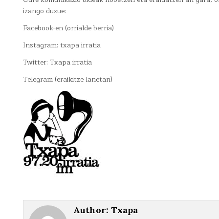
izango duzue:
Facebook-en (orrialde berria)
Instagram: txapa irratia
Twitter: Txapa irratia
Telegram (eraikitze lanetan)
Author:
Txapa