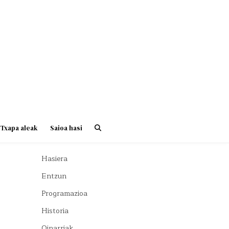
Txapa aleak
Saioa hasi
Hasiera
Entzun
Programazioa
Historia
Oinarriak