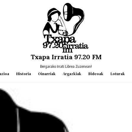
Txapa Irratia 97.20 FM
Bergarako Irrati Librea Zuzenean!
azioa
Historia
Oinarriak
Argazkiak
Bideoak
Loturak