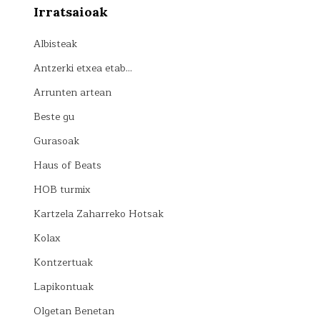
Irratsaioak
Albisteak
Antzerki etxea etab…
Arrunten artean
Beste gu
Gurasoak
Haus of Beats
HOB turmix
Kartzela Zaharreko Hotsak
Kolax
Kontzertuak
Lapikontuak
Olgetan Benetan