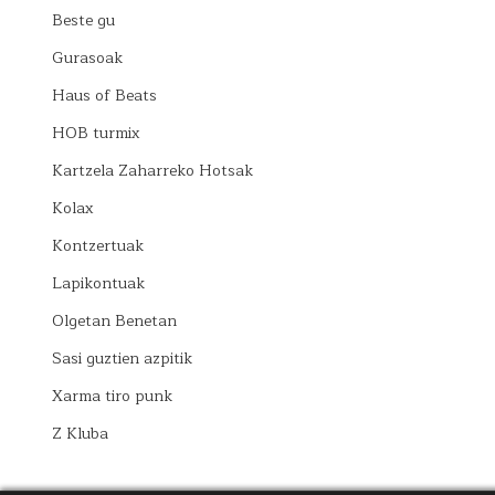
Beste gu
Gurasoak
Haus of Beats
HOB turmix
Kartzela Zaharreko Hotsak
Kolax
Kontzertuak
Lapikontuak
Olgetan Benetan
Sasi guztien azpitik
Xarma tiro punk
Z Kluba