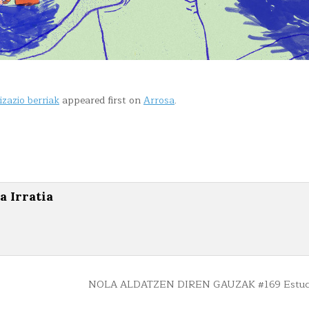
zazio berriak
appeared first on
Arrosa
.
a Irratia
NOLA ALDATZEN DIREN GAUZAK #169 Estud