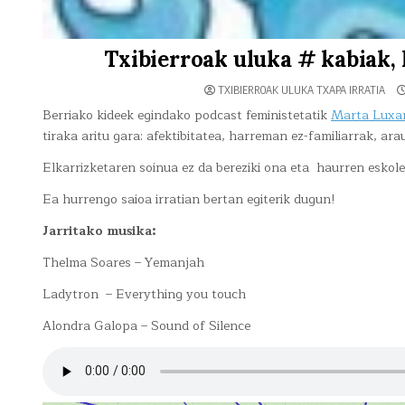
Txibierroak uluka # kabiak,
TXIBIERROAK ULUKA TXAPA IRRATIA
Berriako kideek egindako podcast feministetatik
Marta Luxan
tiraka aritu gara: afektibitatea, harreman ez-familiarrak, ar
Elkarrizketaren soinua ez da bereziki ona eta haurren esko
Ea hurrengo saioa irratian bertan egiterik dugun!
Jarritako musika:
Thelma Soares – Yemanjah
Ladytron – Everything you touch
Alondra Galopa – Sound of Silence