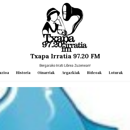
Txapa Irratia 97.20 FM
Bergarako Irrati Librea Zuzenean!
azioa
Historia
Oinarriak
Argazkiak
Bideoak
Loturak