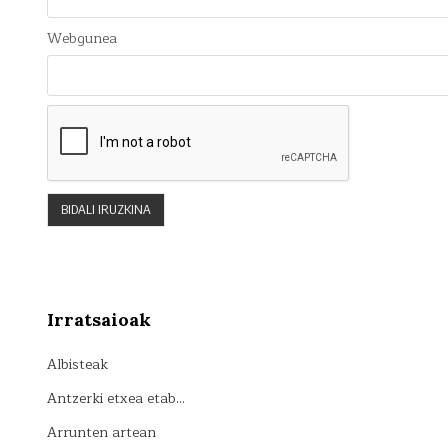
Webgunea
Irratsaioak
Albisteak
Antzerki etxea etab…
Arrunten artean