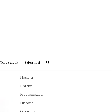
Txapa aleak
Saioa hasi
Hasiera
Entzun
Programazioa
Historia
Oinarriak