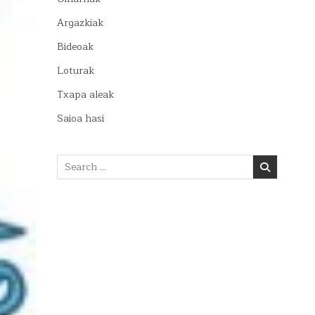
Argazkiak
Bideoak
Loturak
Txapa aleak
Saioa hasi
Search
for: