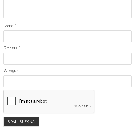
Izena
*
E-posta
*
Webgunea