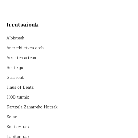
Irratsaioak
Albisteak
Antzerki etxea etab…
Arrunten artean
Beste gu
Gurasoak
Haus of Beats
HOB turmix
Kartzela Zaharreko Hotsak
Kolax
Kontzertuak
Lapikontuak