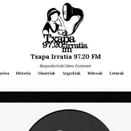
Txapa Irratia 97.20 FM
Bergarako Irrati Librea Zuzenean!
azioa
Historia
Oinarriak
Argazkiak
Bideoak
Loturak