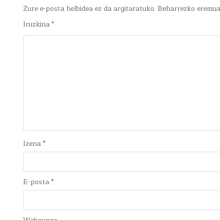
Zure e-posta helbidea ez da argitaratuko.
Beharrezko eremu
Iruzkina
*
Izena
*
E-posta
*