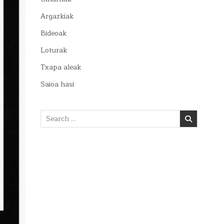
Argazkiak
Bideoak
Loturak
Txapa aleak
Saioa hasi
Search
for: