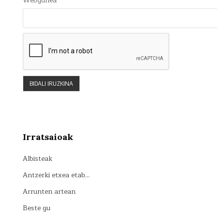
Webgunea
Irratsaioak
Albisteak
Antzerki etxea etab…
Arrunten artean
Beste gu