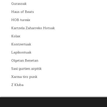
Gurasoak
Haus of Beats
HOB turmix
Kartzela Zaharreko Hotsak
Kolax
Kontzertuak
Lapikontuak
Olgetan Benetan
Sasi guztien azpitik
Xarma tiro punk
Z Kluba