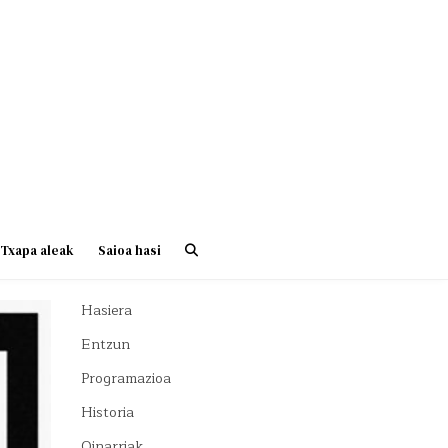
Txapa aleak
Saioa hasi
Hasiera
Entzun
Programazioa
Historia
Oinarriak