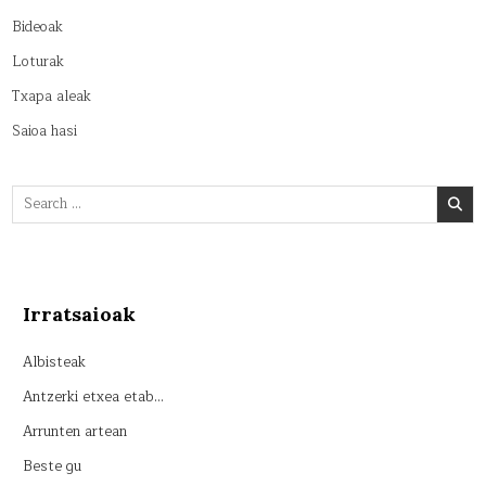
Bideoak
Loturak
Txapa aleak
Saioa hasi
Search
for:
Irratsaioak
Albisteak
Antzerki etxea etab…
Arrunten artean
Beste gu