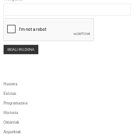
Hasiera
Entzun
Programazioa
Historia
Oinarriak
Argazkiak