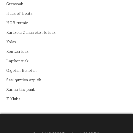
Gurasoak
Haus of Beats
HOB turmix
Kartzela Zaharreko Hotsak
Kolax
Kontzertuak
Lapikontuak
Olgetan Benetan
Sasi guztien azpitik
Xarma tiro punk
Z Kluba