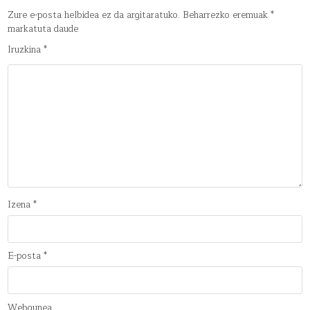
Zure e-posta helbidea ez da argitaratuko.
Beharrezko eremuak
*
markatuta daude
Iruzkina
*
Izena
*
E-posta
*
Webgunea