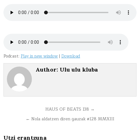
Podcast:
Play in new window
|
Download
Author:
Ulu ulu kluba
Bidalketetan
HAUS OF BEATS 138 →
zehar
← Nola aldatzen diren gauzak #128 MMXIII
nabigatu
Utzi erantzuna