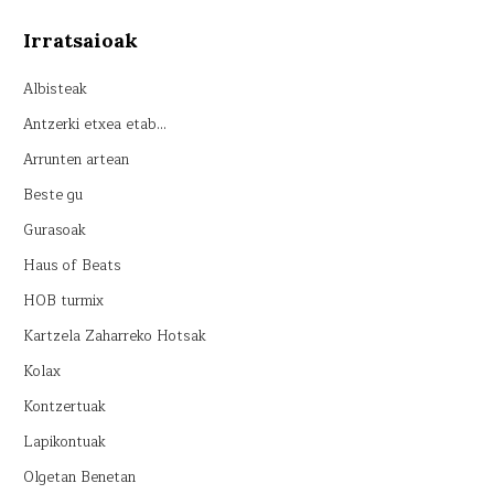
Irratsaioak
Albisteak
Antzerki etxea etab…
Arrunten artean
Beste gu
Gurasoak
Haus of Beats
HOB turmix
Kartzela Zaharreko Hotsak
Kolax
Kontzertuak
Lapikontuak
Olgetan Benetan