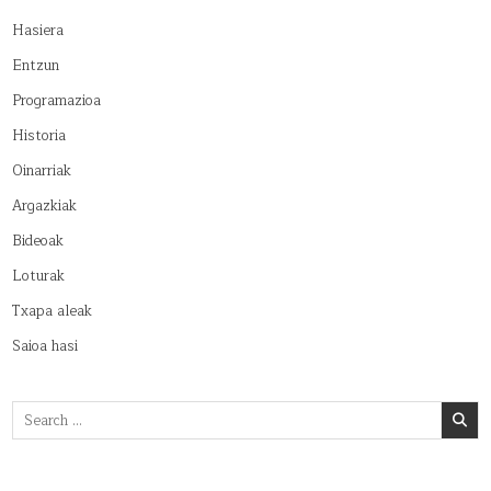
Hasiera
Entzun
Programazioa
Historia
Oinarriak
Argazkiak
Bideoak
Loturak
Txapa aleak
Saioa hasi
Search
for: