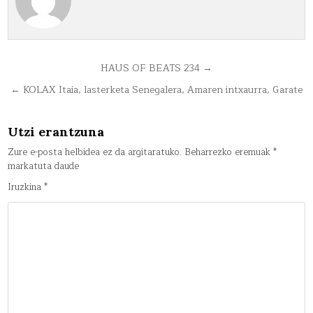
Bidalketetan
HAUS OF BEATS 234 →
zehar
← KOLAX Itaia, lasterketa Senegalera, Amaren intxaurra, Garate
nabigatu
Utzi erantzuna
Zure e-posta helbidea ez da argitaratuko.
Beharrezko eremuak
*
markatuta daude
Iruzkina
*