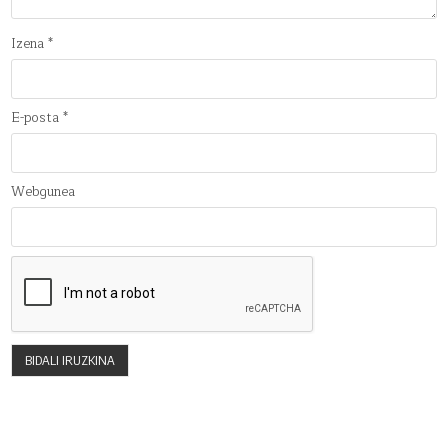
Izena
*
E-posta
*
Webgunea