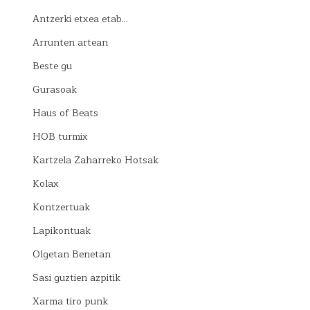
Antzerki etxea etab…
Arrunten artean
Beste gu
Gurasoak
Haus of Beats
HOB turmix
Kartzela Zaharreko Hotsak
Kolax
Kontzertuak
Lapikontuak
Olgetan Benetan
Sasi guztien azpitik
Xarma tiro punk