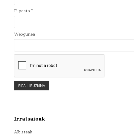
E-posta
*
Webgunea
Irratsaioak
Albisteak