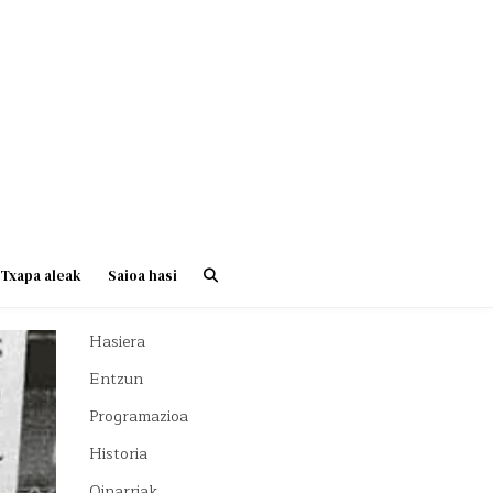
Txapa aleak
Saioa hasi
Hasiera
Entzun
Programazioa
Historia
Oinarriak