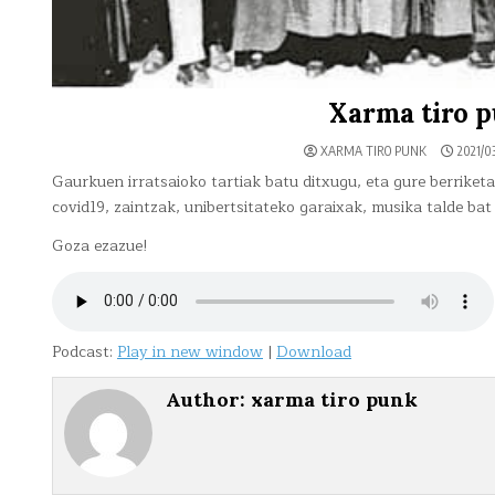
Xarma tiro p
XARMA TIRO PUNK
2021/0
Gaurkuen irratsaioko tartiak batu ditxugu, eta gure berriket
covid19, zaintzak, unibertsitateko garaixak, musika talde bat
Goza ezazue!
Podcast:
Play in new window
|
Download
Author:
xarma tiro punk