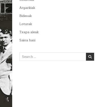
Argazkiak
Bideoak
Loturak
Txapa aleak
Saioa hasi
Search
for: