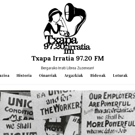
Txapa Irratia 97.20 FM
Bergarako Irrati Librea Zuzenean!
azioa
Historia
Oinarriak
Argazkiak
Bideoak
Loturak