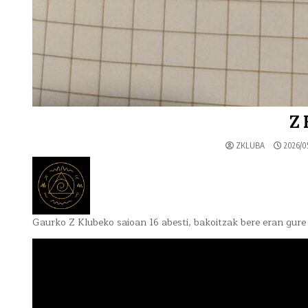
Z
ZKLUBA
2026/05
Gaurko Z Klubeko saioan 16 abesti, bakoitzak bere eran gure 