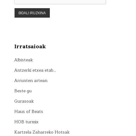
Irratsaioak
Albisteak
Antzerki etxea etab…
Arrunten artean
Beste gu
Gurasoak
Haus of Beats
HOB turmix
Kartzela Zaharreko Hotsak