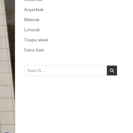
Argazkiak
Bideoak
Loturak
Txapa aleak
Saioa hasi
Search
for: