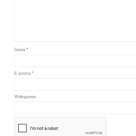
Izena
*
E-posta
*
Webgunea