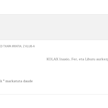
ED
TXAPA IRRATIA
,
Z KLUB-A
KOLAX Inaxio, Fer, eta Liburu aurke
ak
*
markatuta daude