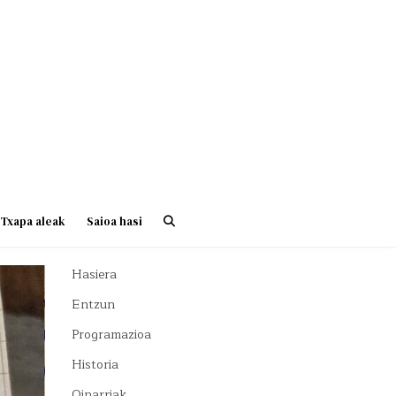
Txapa aleak
Saioa hasi
Hasiera
Entzun
Programazioa
Historia
Oinarriak