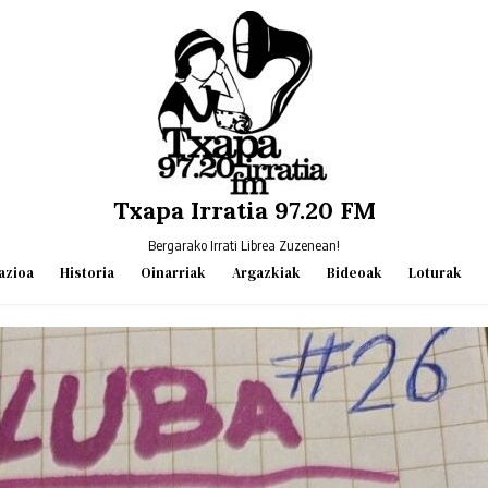
Txapa Irratia 97.20 FM
Bergarako Irrati Librea Zuzenean!
azioa
Historia
Oinarriak
Argazkiak
Bideoak
Loturak